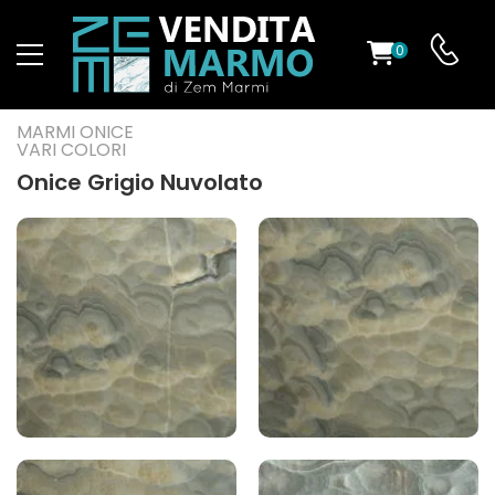
0
O
MARMI ONICE
VARI COLORI
Onice Grigio Nuvolato
ES