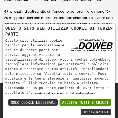
4) i prezzi indicati sul sito si riferiscono per ordini di almeno 15-
20 mq, per ordini con metrature inferiori chiamare o inviare una
email per avere un preventivo aggiornato e fatto su misura per
×
QUESTO SITO WEB UTILIZZA COOKIE DI TERZE
il cliente.
PARTI
Questo sito utilizza cookie
5) Paga con Carta di credito Visa, Visa Electron, Maestro,
tecnici per la navigazione e
Mastercard tramite il circuito PayPal. PayPal serve per pagare,
cookie di terze parti per
servizi aggiuntivi come la
inviare denaro e accettare pagamenti in modo rapido,
visualizzazione di video. Alcuni cookie potrebbero
semplice e sicuro.
raccogliere informazioni per mostrarti pubblicità
mirata e tracciare la tua attività, installandosi
solo cliccando su "Accetta tutti i cookie". Puoi
modificare le tue preferenze in qualsiasi momento
tramite il link "Cookie" in basso a sinistra.
Cliccando su un pulsante confermi di aver letto e
accettato l'
e la
.
informativa sulla privacy
cookie policy
Zem Marmi P.I. 03463990246
Paga in modo sicuro con
SOLO COOKIE NECESSARI
ACCETTA TUTTI E CHIUDI
IMPOSTAZIONI