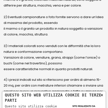
differire per struttura, macchia, vena e per colore.
2) Eventuali campionature o foto fornite servono a dare un’idea
di massima del prodotto, essendo
il marmo o il granito un prodotto in natura soggetto a variazioni
di colore, macchia, struttura.
3) I materiali colorati sono venduti con le difformità che la loro
natura e conformazione comportano.
Variazioni di colore, venature, grana, strappi (come l’onice) o
buchi (come nel travertino), possono
essere caratteristiche normali in quanto prodotti naturali.
4) i prezzi indicati sul sito si riferiscono per ordini di almeno 15-
20 mq, per ordini con metrature inferiori chiamare o inviare una
email per avere un preventivo aggiornato e fatto su misura per
×
QUESTO SITO WEB UTILIZZA COOKIE DI TERZE
il cliente.
PARTI
Questo sito utilizza cookie