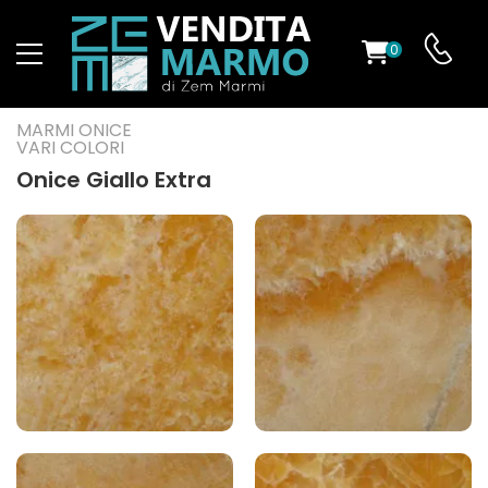
0
O
MARMI ONICE
VARI COLORI
Onice Giallo Extra
ES