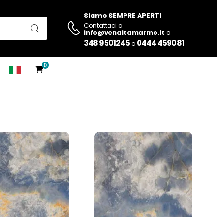
Siamo SEMPRE APERTI
Contattaci a
info@venditamarmo.it
o
348 9501245
0444 459081
o
0