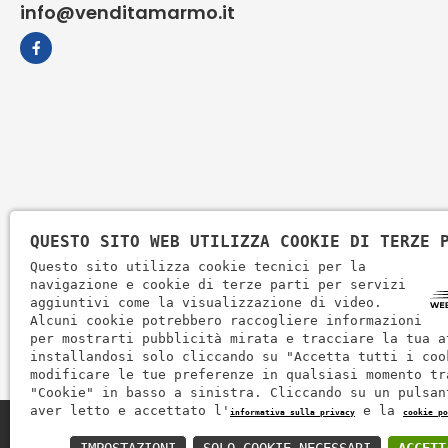
info@venditamarmo.it
QUESTO SITO WEB UTILIZZA COOKIE DI TERZE 
Questo sito utilizza cookie tecnici per la
navigazione e cookie di terze parti per servizi
aggiuntivi come la visualizzazione di video.
Alcuni cookie potrebbero raccogliere informazioni
per mostrarti pubblicità mirata e tracciare la tua a
installandosi solo cliccando su "Accetta tutti i coo
modificare le tue preferenze in qualsiasi momento tr
"Cookie" in basso a sinistra. Cliccando su un pulsan
aver letto e accettato l'
e la
informativa sulla privacy
cookie po
Zem Marmi P.I. 03463990246