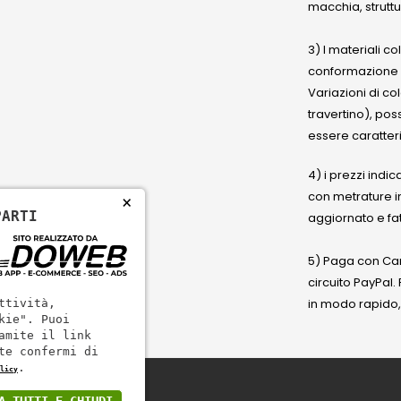
macchia, struttu
3) I materiali c
conformazione
Variazioni di co
travertino), po
essere caratteri
4) i prezzi indic
con metrature i
×
PARTI
aggiornato e fat
5) Paga con Cart
circuito PayPal
in modo rapido,
ttività,
kie". Puoi
amite il link
te confermi di
.
licy