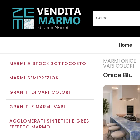
Home
MARMI ONICE
MARMI A STOCK SOTTOCOSTO
VARI COLORI
Onice Blu
MARMI SEMIPREZIOSI
GRANITI DI VARI COLORI
GRANITI E MARMI VARI
AGGLOMERATI SINTETICI E GRES
EFFETTO MARMO