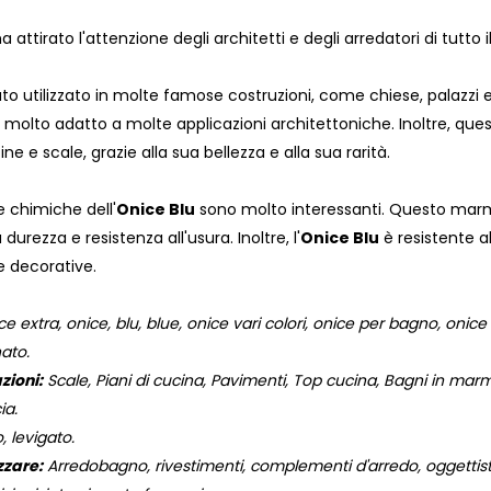
a attirato l'attenzione degli architetti e degli arredatori di tutto
to utilizzato in molte famose costruzioni, come chiese, palazzi 
 molto adatto a molte applicazioni architettoniche. Inoltre, ques
e e scale, grazie alla sua bellezza e alla sua rarità.
e chimiche dell'
Onice Blu
sono molto interessanti. Questo marm
durezza e resistenza all'usura. Inoltre, l'
Onice Blu
è resistente al
e decorative.
extra, onice, blu, blue, onice vari colori, onice per bagno, onice p
nato.
zioni:
Scale, Piani di cucina, Pavimenti, Top cucina, Bagni in marmo,
ia.
, levigato.
zzare:
Arredobagno, rivestimenti, complementi d'arredo, oggettistic