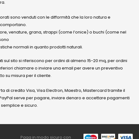
ra.
olorati sono venduti con le difformità che la loro natura e
 comportano.
lore, venature, grana, strappi (come l’onice) o buchi (come nel
ssono
stiche normali in quanto prodotti naturali.
ati sul sito si riferiscono per ordini di almeno 15-20 mq, per ordini
nferiori chiamare o inviare una email per avere un preventivo
to su misura per il cliente.
a di credito Visa, Visa Electron, Maestro, Mastercard tramite il
. PayPal serve per pagare, inviare denaro e accettare pagamenti
 semplice e sicuro.
Paga in modo sicuro con