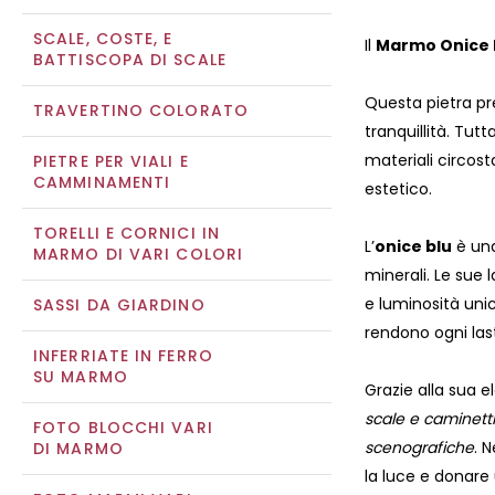
SCALE, COSTE, E
Il
Marmo Onice 
BATTISCOPA DI SCALE
Questa pietra pre
TRAVERTINO COLORATO
tranquillità. Tutt
materiali circost
PIETRE PER VIALI E
CAMMINAMENTI
estetico.
TORELLI E CORNICI IN
L’
onice blu
è una
MARMO DI VARI COLORI
minerali. Le sue 
e luminosità unic
SASSI DA GIARDINO
rendono ogni las
INFERRIATE IN FERRO
SU MARMO
Grazie alla sua el
scale e caminetti
FOTO BLOCCHI VARI
scenografiche
. 
DI MARMO
la luce e donare