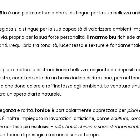
Blu
è una pietra naturale che si distingue per la sua bellezza uni
giata si distingue per la sua capacità di valorizzare ambienti mo
avia, proprio per la sua forte personalità, il
marmo blu
richiede a
anti. L’equilibrio tra tonalità, lucentezza e texture è fondament
 pietra naturale di straordinaria bellezza, originata da depositi 
lastre, caratterizzate da un basso indice di rifrazione, permetton
a che dona calore e raffinatezza agli ambienti. Le venature sinuos
tra un’opera d’arte naturale.
eganza e rarità, l’
onice
è particolarmente apprezzato per
piani 
. È inoltre impiegato in lavorazioni artistiche, come
sculture, com
Nei contesti più esclusivi –
ville, hotel, chiese o spazi di rappresen
 un tocco di prestigio e armonia senza tempo.