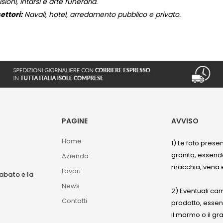
isioni, intarsi e arte funeraria.
ettori:
Navali, hotel, arredamento pubblico e privato.
PAGINE
AVVISO
Home
1) Le foto prese
granito, essendo
Azienda
macchia, vena e
Lavori
sabato e la
News
2) Eventuali ca
Contatti
prodotto, esse
il marmo o il gr