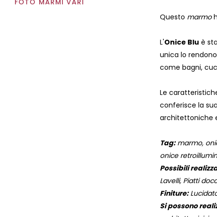
FOTO MARMI VARI
Questo
marmo
h
L'
Onice Blu
è sta
unica lo rendono
come bagni, cucin
Le caratteristich
conferisce la sua 
architettoniche 
Tag:
marmo, onice 
onice retroillumi
Possibili realizza
Lavelli, Piatti docc
Finiture:
Lucidato
Si possono reali