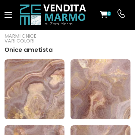
0
O
MARMI ONICE
VARI COLORI
Onice ametista
ES