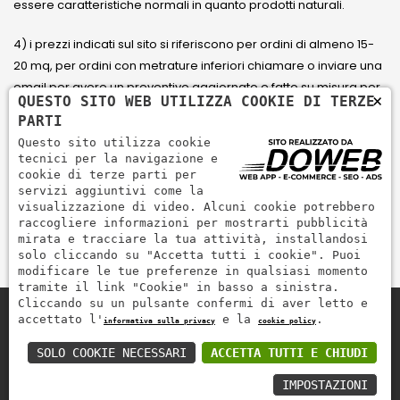
essere caratteristiche normali in quanto prodotti naturali.
4) i prezzi indicati sul sito si riferiscono per ordini di almeno 15-
20 mq, per ordini con metrature inferiori chiamare o inviare una
email per avere un preventivo aggiornato e fatto su misura per
×
QUESTO SITO WEB UTILIZZA COOKIE DI TERZE
il cliente.
PARTI
Questo sito utilizza cookie
5) Paga con Carta di credito Visa, Visa Electron, Maestro,
tecnici per la navigazione e
Mastercard tramite il circuito PayPal. PayPal serve per pagare,
cookie di terze parti per
servizi aggiuntivi come la
inviare denaro e accettare pagamenti in modo rapido,
visualizzazione di video. Alcuni cookie potrebbero
semplice e sicuro.
raccogliere informazioni per mostrarti pubblicità
mirata e tracciare la tua attività, installandosi
solo cliccando su "Accetta tutti i cookie". Puoi
modificare le tue preferenze in qualsiasi momento
tramite il link "Cookie" in basso a sinistra.
Cliccando su un pulsante confermi di aver letto e
accettato l'
e la
.
informativa sulla privacy
cookie policy
Zem Marmi P.I. 03463990246
Paga in modo sicuro con
SOLO COOKIE NECESSARI
ACCETTA TUTTI E CHIUDI
IMPOSTAZIONI