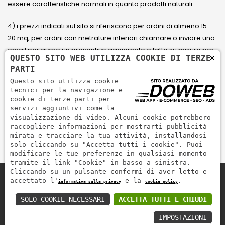
essere caratteristiche normali in quanto prodotti naturali.
4) i prezzi indicati sul sito si riferiscono per ordini di almeno 15-
20 mq, per ordini con metrature inferiori chiamare o inviare una
email per avere un preventivo aggiornato e fatto su misura per
×
QUESTO SITO WEB UTILIZZA COOKIE DI TERZE
il cliente.
PARTI
Questo sito utilizza cookie
5) Paga con Carta di credito Visa, Visa Electron, Maestro,
tecnici per la navigazione e
Mastercard tramite il circuito PayPal. PayPal serve per pagare,
cookie di terze parti per
servizi aggiuntivi come la
inviare denaro e accettare pagamenti in modo rapido,
visualizzazione di video. Alcuni cookie potrebbero
semplice e sicuro.
raccogliere informazioni per mostrarti pubblicità
mirata e tracciare la tua attività, installandosi
solo cliccando su "Accetta tutti i cookie". Puoi
modificare le tue preferenze in qualsiasi momento
tramite il link "Cookie" in basso a sinistra.
Cliccando su un pulsante confermi di aver letto e
accettato l'
e la
.
informativa sulla privacy
cookie policy
Zem Marmi P.I. 03463990246
Paga in modo sicuro con
SOLO COOKIE NECESSARI
ACCETTA TUTTI E CHIUDI
IMPOSTAZIONI