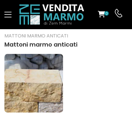
0
O
MATTONI MARMO ANTICATI
Mattoni marmo anticati
ES