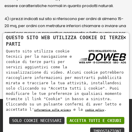
essere caratteristiche normali in quanto prodotti naturali.
4) i prezzi indicati sul sito si riferiscono per ordini di almeno 15-
20 mq, per ordini con metrature inferiori chiamare o inviare una
email per avere un preventivo aggiornato e fatto su misura per
×
QUESTO SITO WEB UTILIZZA COOKIE DI TERZE
il cliente.
PARTI
Questo sito utilizza cookie
5) Paga con Carta di credito Visa, Visa Electron, Maestro,
tecnici per la navigazione e
Mastercard tramite il circuito PayPal. PayPal serve per pagare,
cookie di terze parti per
servizi aggiuntivi come la
inviare denaro e accettare pagamenti in modo rapido,
visualizzazione di video. Alcuni cookie potrebbero
semplice e sicuro.
raccogliere informazioni per mostrarti pubblicità
mirata e tracciare la tua attività, installandosi
solo cliccando su "Accetta tutti i cookie". Puoi
modificare le tue preferenze in qualsiasi momento
tramite il link "Cookie" in basso a sinistra.
Cliccando su un pulsante confermi di aver letto e
accettato l'
e la
.
informativa sulla privacy
cookie policy
Zem Marmi P.I. 03463990246
Paga in modo sicuro con
SOLO COOKIE NECESSARI
ACCETTA TUTTI E CHIUDI
IMPOSTAZIONI