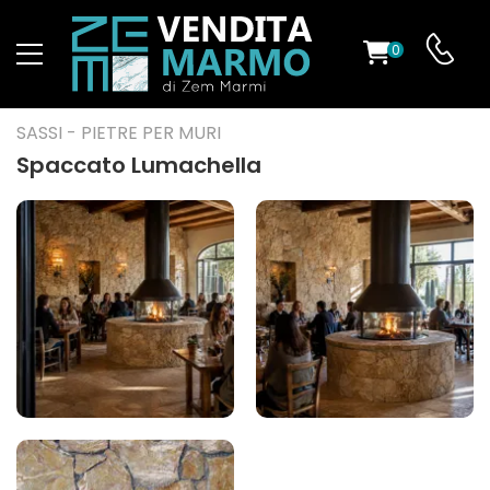
0
O
SASSI - PIETRE PER MURI
Spaccato Lumachella
ES