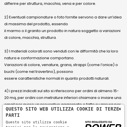
differire per struttura, macchia, vena e per colore.
2) Eventuali campionature o foto fornite servono a dare un’idea
di massima del prodotto, essendo
il marmo o il granito un prodotto in natura soggetto a variazioni
di colore, macchia, struttura.
3) I materiali colorati sono venduti con le difformità che la loro
natura e conformazione comportano.
Variazioni di colore, venature, grana, strappi (come l’onice) o
buchi (come nel travertino), possono
essere caratteristiche normali in quanto prodotti naturali.
4) i prezzi indicati sul sito si riferiscono per ordini di almeno 15-
20 mq, per ordini con metrature inferiori chiamare o inviare una
email per avere un preventivo aggiornato e fatto su misura per
×
QUESTO SITO WEB UTILIZZA COOKIE DI TERZE
il cliente.
PARTI
Questo sito utilizza cookie
5) Paga con Carta di credito Visa, Visa Electron, Maestro,