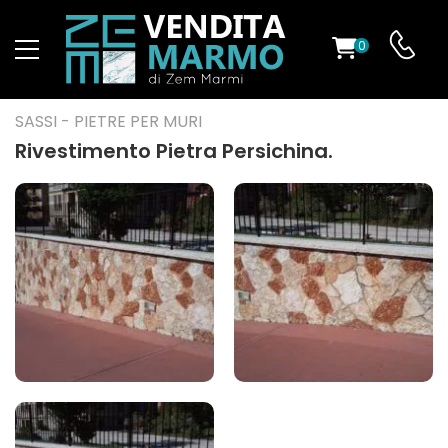
0
O
SASSI - PIETRE PER MURI
Rivestimento Pietra Persichina.
ES