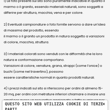
1) Le foto presenti sul sito sono puramente indicative in quanto il
marmo o il granito, essendo materiali naturali, sono soggetti a
differire per struttura, macchia, vena e per colore.
2) Eventuali campionature o foto fornite servono a dare un’idea
di massima del prodotto, essendo
il marmo o il granito un prodotto in natura soggetto a variazioni
di colore, macchia, struttura.
3) I materiali colorati sono venduti con le difformità che la loro
natura e conformazione comportano.
Variazioni di colore, venature, grana, strappi (come l’onice) o
buchi (come nel travertino), possono
essere caratteristiche normali in quanto prodotti naturali.
4) i prezzi indicati sul sito si riferiscono per ordini di almeno 15-
20 mq, per ordini con metrature inferiori chiamare o inviare una
email per avere un preventivo aggiornato e fatto su misura per
×
QUESTO SITO WEB UTILIZZA COOKIE DI TERZE
il cliente.
PARTI