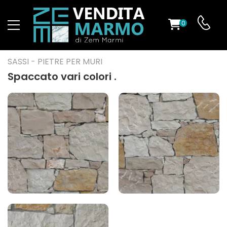
0
O
SASSI - PIETRE PER MURI
Spaccato vari colori .
ES