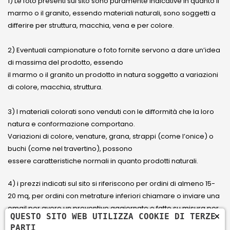
1) Le foto presenti sul sito sono puramente indicative in quanto il
marmo o il granito, essendo materiali naturali, sono soggetti a
differire per struttura, macchia, vena e per colore.
2) Eventuali campionature o foto fornite servono a dare un’idea
di massima del prodotto, essendo
il marmo o il granito un prodotto in natura soggetto a variazioni
di colore, macchia, struttura.
3) I materiali colorati sono venduti con le difformità che la loro
natura e conformazione comportano.
Variazioni di colore, venature, grana, strappi (come l’onice) o
buchi (come nel travertino), possono
essere caratteristiche normali in quanto prodotti naturali.
4) i prezzi indicati sul sito si riferiscono per ordini di almeno 15-
20 mq, per ordini con metrature inferiori chiamare o inviare una
email per avere un preventivo aggiornato e fatto su misura per
×
QUESTO SITO WEB UTILIZZA COOKIE DI TERZE
il cliente.
PARTI