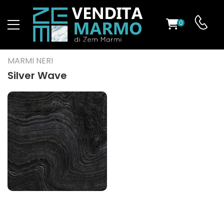
0
O
MARMI NERI
Silver Wave
ES