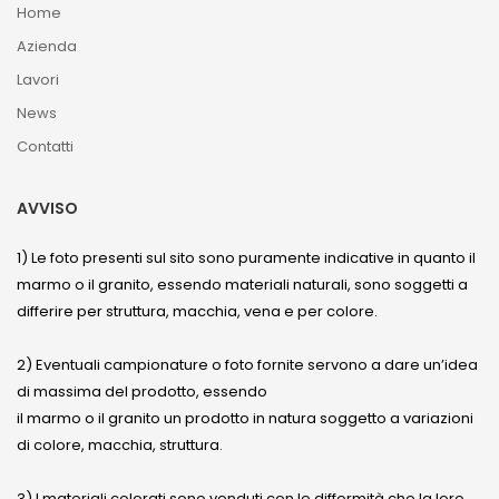
Home
Azienda
Lavori
News
Contatti
AVVISO
1) Le foto presenti sul sito sono puramente indicative in quanto il
marmo o il granito, essendo materiali naturali, sono soggetti a
differire per struttura, macchia, vena e per colore.
2) Eventuali campionature o foto fornite servono a dare un’idea
di massima del prodotto, essendo
il marmo o il granito un prodotto in natura soggetto a variazioni
di colore, macchia, struttura.
3) I materiali colorati sono venduti con le difformità che la loro