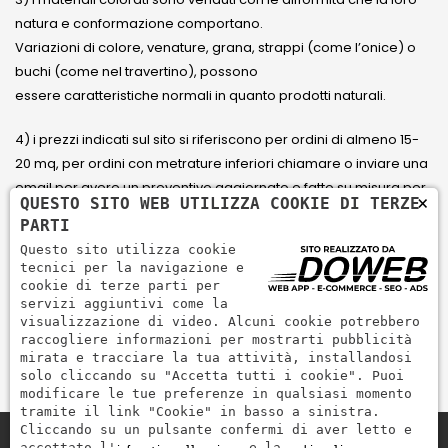
natura e conformazione comportano.
Variazioni di colore, venature, grana, strappi (come l’onice) o
buchi (come nel travertino), possono
essere caratteristiche normali in quanto prodotti naturali.
4) i prezzi indicati sul sito si riferiscono per ordini di almeno 15-
20 mq, per ordini con metrature inferiori chiamare o inviare una
email per avere un preventivo aggiornato e fatto su misura per
×
QUESTO SITO WEB UTILIZZA COOKIE DI TERZE
il cliente.
PARTI
Questo sito utilizza cookie
5) Paga con Carta di credito Visa, Visa Electron, Maestro,
tecnici per la navigazione e
Mastercard tramite il circuito PayPal. PayPal serve per pagare,
cookie di terze parti per
servizi aggiuntivi come la
inviare denaro e accettare pagamenti in modo rapido,
visualizzazione di video. Alcuni cookie potrebbero
semplice e sicuro.
raccogliere informazioni per mostrarti pubblicità
mirata e tracciare la tua attività, installandosi
solo cliccando su "Accetta tutti i cookie". Puoi
modificare le tue preferenze in qualsiasi momento
tramite il link "Cookie" in basso a sinistra.
Cliccando su un pulsante confermi di aver letto e
accettato l'
e la
.