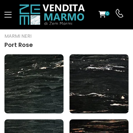
0
O
MARMI NERI
Port Rose
ES