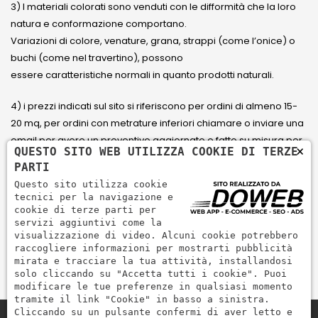
3) I materiali colorati sono venduti con le difformità che la loro
natura e conformazione comportano.
Variazioni di colore, venature, grana, strappi (come l’onice) o
buchi (come nel travertino), possono
essere caratteristiche normali in quanto prodotti naturali.
4) i prezzi indicati sul sito si riferiscono per ordini di almeno 15-
20 mq, per ordini con metrature inferiori chiamare o inviare una
email per avere un preventivo aggiornato e fatto su misura per
×
QUESTO SITO WEB UTILIZZA COOKIE DI TERZE
il cliente.
PARTI
Questo sito utilizza cookie
5) Paga con Carta di credito Visa, Visa Electron, Maestro,
tecnici per la navigazione e
Mastercard tramite il circuito PayPal. PayPal serve per pagare,
cookie di terze parti per
servizi aggiuntivi come la
inviare denaro e accettare pagamenti in modo rapido,
visualizzazione di video. Alcuni cookie potrebbero
semplice e sicuro.
raccogliere informazioni per mostrarti pubblicità
mirata e tracciare la tua attività, installandosi
solo cliccando su "Accetta tutti i cookie". Puoi
modificare le tue preferenze in qualsiasi momento
tramite il link "Cookie" in basso a sinistra.
Cliccando su un pulsante confermi di aver letto e