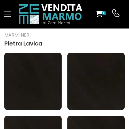
0
O
MARMI NERI
Pietra Lavica
ES