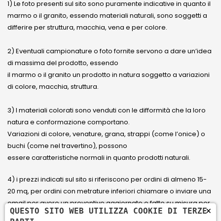
1) Le foto presenti sul sito sono puramente indicative in quanto il
marmo o il granito, essendo materiali naturali, sono soggetti a
differire per struttura, macchia, vena e per colore.
2) Eventuali campionature o foto fornite servono a dare un’idea
di massima del prodotto, essendo
il marmo o il granito un prodotto in natura soggetto a variazioni
di colore, macchia, struttura.
3) I materiali colorati sono venduti con le difformità che la loro
natura e conformazione comportano.
Variazioni di colore, venature, grana, strappi (come l’onice) o
buchi (come nel travertino), possono
essere caratteristiche normali in quanto prodotti naturali.
4) i prezzi indicati sul sito si riferiscono per ordini di almeno 15-
20 mq, per ordini con metrature inferiori chiamare o inviare una
email per avere un preventivo aggiornato e fatto su misura per
×
QUESTO SITO WEB UTILIZZA COOKIE DI TERZE
il cliente.