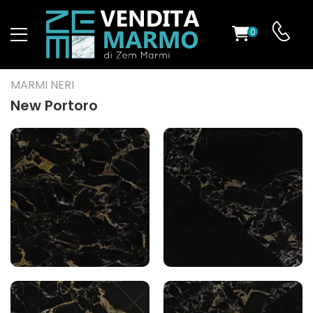
0
O
MARMI NERI
New Portoro
ES