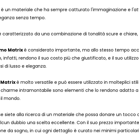
è un materiale che ha sempre catturato l'immaginazione e l'atten
leganza senza tempo.
aratterizzato da una combinazione di tonalità scure e chiare, 
mo Matrix
è considerato importante, ma allo stesso tempo acces
infatti, rendono il suo costo più che giustificato, e il suo utili
i di lusso e eleganza.
Matrix
è molto versatile e può essere utilizzato in molteplici s
o charme intramontabile sono elementi che lo rendono adatto a q
 il mondo.
e siete alla ricerca di un materiale che possa donare un tocco di e
lcun dubbio una scelta eccellente. Con il suo prezzo important
ne da sogno, in cui ogni dettaglio è curato nei minimi particolari 