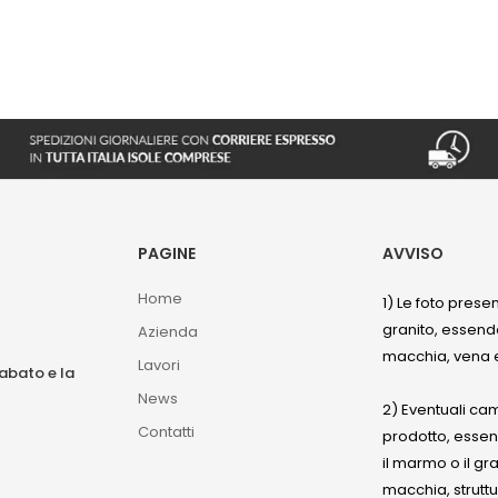
PAGINE
AVVISO
Home
1) Le foto prese
granito, essendo
Azienda
macchia, vena e
Lavori
sabato e la
News
2) Eventuali ca
Contatti
prodotto, esse
il marmo o il gr
macchia, struttu