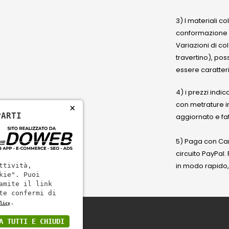
3) I materiali c
conformazione
Variazioni di co
travertino), po
essere caratteri
4) i prezzi indic
con metrature i
×
PARTI
aggiornato e fat
5) Paga con Cart
circuito PayPal
in modo rapido,
ttività,
kie". Puoi
amite il link
te confermi di
.
licy
A TUTTI E CHIUDI