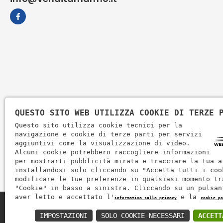
QUESTO SITO WEB UTILIZZA COOKIE DI TERZE 
Questo sito utilizza cookie tecnici per la
navigazione e cookie di terze parti per servizi
aggiuntivi come la visualizzazione di video.
Alcuni cookie potrebbero raccogliere informazioni
per mostrarti pubblicità mirata e tracciare la tua a
installandosi solo cliccando su "Accetta tutti i coo
modificare le tue preferenze in qualsiasi momento tr
"Cookie" in basso a sinistra. Cliccando su un pulsan
aver letto e accettato l'
e la
informativa sulla privacy
cookie po
Zem Marmi P.I. 03463990246
IMPOSTAZIONI
SOLO COOKIE NECESSARI
ACCETT