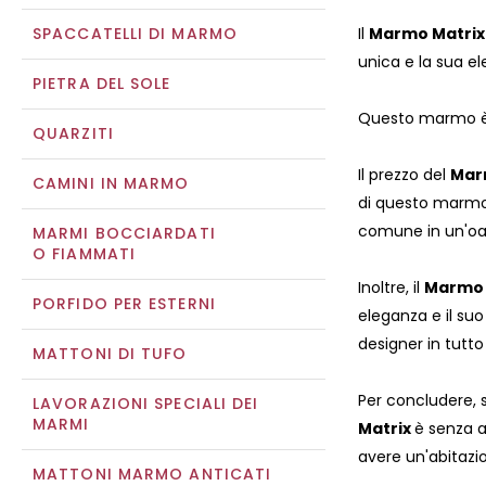
SPACCATELLI DI MARMO
Il
Marmo Matrix
unica e la sua e
PIETRA DEL SOLE
Questo marmo è c
QUARZITI
Il prezzo del
Mar
CAMINI IN MARMO
di questo marmo, 
comune in un'oas
MARMI BOCCIARDATI
O FIAMMATI
Inoltre, il
Marmo 
PORFIDO PER ESTERNI
eleganza e il su
designer in tutto
MATTONI DI TUFO
Per concludere, s
LAVORAZIONI SPECIALI DEI
MARMI
Matrix
è senza a
avere un'abitazio
MATTONI MARMO ANTICATI