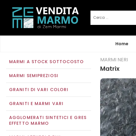
Home
MARMI NERI
MARMI A STOCK SOTTOCOSTO
Matrix
MARMI SEMIPREZIOSI
GRANITI DI VARI COLORI
GRANITI E MARMI VARI
AGGLOMERATI SINTETICI E GRES
EFFETTO MARMO