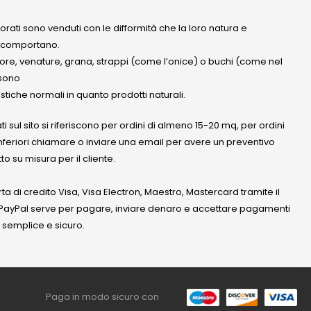
olorati sono venduti con le difformità che la loro natura e
 comportano.
lore, venature, grana, strappi (come l’onice) o buchi (come nel
ssono
stiche normali in quanto prodotti naturali.
ati sul sito si riferiscono per ordini di almeno 15-20 mq, per ordini
nferiori chiamare o inviare una email per avere un preventivo
to su misura per il cliente.
a di credito Visa, Visa Electron, Maestro, Mastercard tramite il
. PayPal serve per pagare, inviare denaro e accettare pagamenti
 semplice e sicuro.
Paga in modo sicuro con