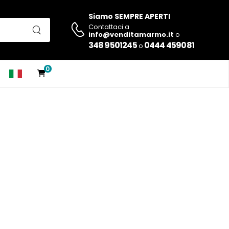
Siamo SEMPRE APERTI
Contattaci a
info@venditamarmo.it
o
348 9501245
0444 459081
o
0