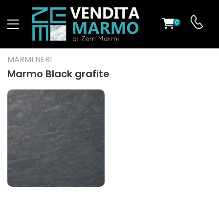
0
O
MARMI NERI
Marmo Black grafite
ES