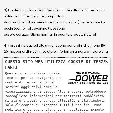
3) I materiali colorati sono venduti con le difformità che la loro
natura e conformazione comportano.
Variazioni di colore, venature, grana, strappi (come l’onice) o
buchi (come nel travertino), possono
essere caratteristiche normali in quanto prodotti naturali.
4) i prezzi indicati sul sito si riferiscono per ordini di almeno 15-
20 mq, per ordini con metrature inferiori chiamare o inviare una
email per avere un preventivo aggiornato e fatto su misura per
×
QUESTO SITO WEB UTILIZZA COOKIE DI TERZE
il cliente.
PARTI
Questo sito utilizza cookie
5) Paga con Carta di credito Visa, Visa Electron, Maestro,
tecnici per la navigazione e
Mastercard tramite il circuito PayPal. PayPal serve per pagare,
cookie di terze parti per
servizi aggiuntivi come la
inviare denaro e accettare pagamenti in modo rapido,
visualizzazione di video. Alcuni cookie potrebbero
semplice e sicuro.
raccogliere informazioni per mostrarti pubblicità
mirata e tracciare la tua attività, installandosi
solo cliccando su "Accetta tutti i cookie". Puoi
modificare le tue preferenze in qualsiasi momento