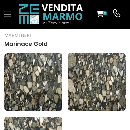
0
O
MARMI NERI
Marinace Gold
ES