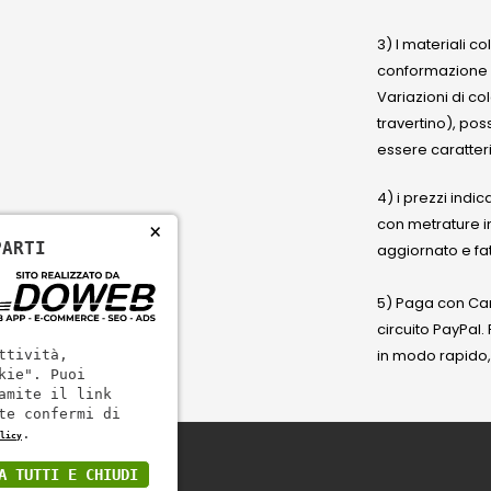
3) I materiali c
conformazione
Variazioni di co
travertino), po
essere caratteri
4) i prezzi indic
con metrature i
×
PARTI
aggiornato e fat
5) Paga con Cart
circuito PayPal
in modo rapido,
ttività,
kie". Puoi
amite il link
te confermi di
.
licy
A TUTTI E CHIUDI