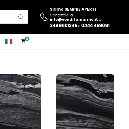
Siamo SEMPRE APERTI
Contattaci a
info@venditamarmo.it
o
348 9501245
0444 459081
o
0