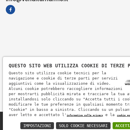
QUESTO SITO WEB UTILIZZA COOKIE DI TERZE 
Questo sito utilizza cookie tecnici per la
navigazione e cookie di terze parti per servizi
aggiuntivi come la visualizzazione di video.
Alcuni cookie potrebbero raccogliere informazioni
per mostrarti pubblicità mirata e tracciare la tua a
installandosi solo cliccando su "Accetta tutti i coo
modificare le tue preferenze in qualsiasi momento tr
"Cookie" in basso a sinistra. Cliccando su un pulsan
aver letto e accettato l'
e la
informativa sulla privacy
cookie po
Zem Marmi P.I. 03463990246
IMPOSTAZIONI
SOLO COOKIE NECESSARI
ACCETT