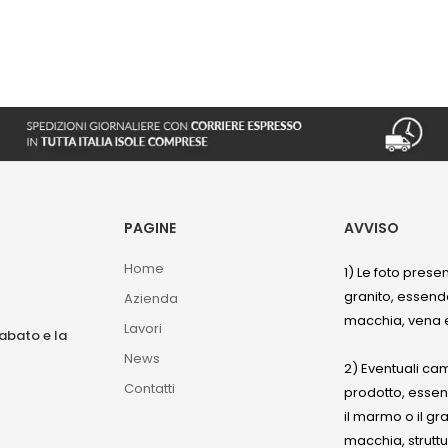
PAGINE
AVVISO
Home
1) Le foto prese
granito, essendo
Azienda
macchia, vena e
Lavori
sabato e la
News
2) Eventuali ca
Contatti
prodotto, esse
il marmo o il gr
macchia, struttu