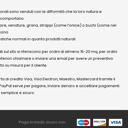
olorati sono venduti con le difformità che la loro natura e
 comportano.
lore, venature, grana, strappi (come l’onice) o buchi (come nel
ssono
stiche normali in quanto prodotti naturali.
ati sul sito si riferiscono per ordini di almeno 15-20 mq, per ordini
nferiori chiamare o inviare una email per avere un preventivo
to su misura per il cliente.
a di credito Visa, Visa Electron, Maestro, Mastercard tramite il
. PayPal serve per pagare, inviare denaro e accettare pagamenti
 semplice e sicuro.
Paga in modo sicuro con