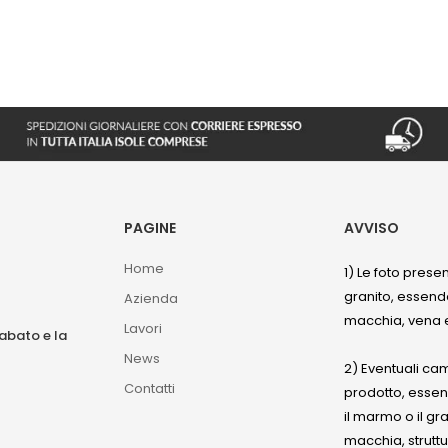
PAGINE
AVVISO
Home
1) Le foto prese
granito, essendo
Azienda
macchia, vena e
Lavori
sabato e la
News
2) Eventuali ca
Contatti
prodotto, esse
il marmo o il gr
macchia, struttu