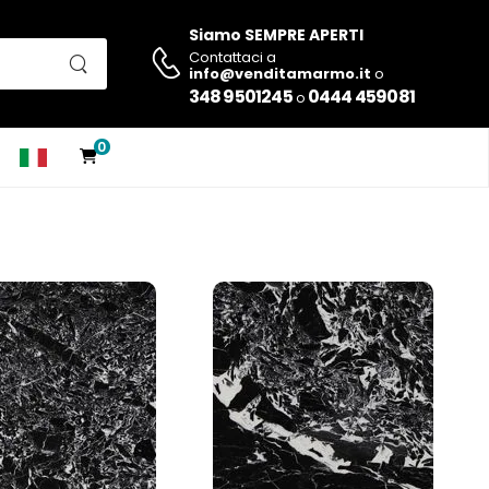
Siamo SEMPRE APERTI
Contattaci a
info@venditamarmo.it
o
348 9501245
0444 459081
o
0