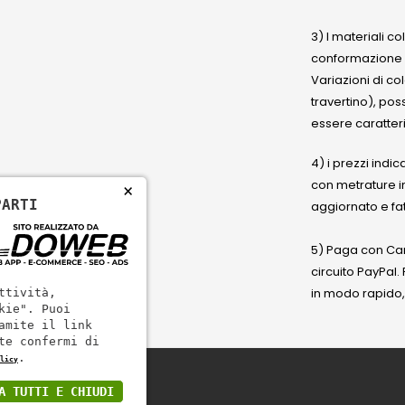
3) I materiali c
conformazione
Variazioni di co
travertino), po
essere caratteri
4) i prezzi indic
con metrature i
×
PARTI
aggiornato e fat
5) Paga con Cart
circuito PayPal
in modo rapido,
ttività,
kie". Puoi
amite il link
te confermi di
.
licy
A TUTTI E CHIUDI