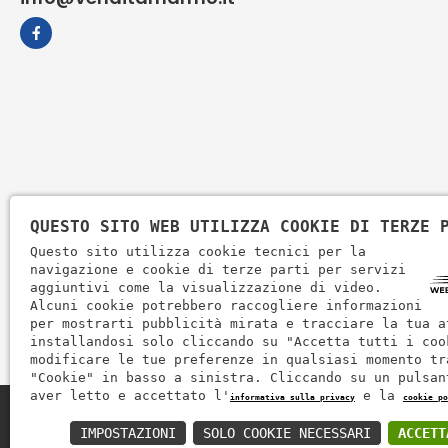
QUESTO SITO WEB UTILIZZA COOKIE DI TERZE 
Questo sito utilizza cookie tecnici per la
navigazione e cookie di terze parti per servizi
aggiuntivi come la visualizzazione di video.
Alcuni cookie potrebbero raccogliere informazioni
per mostrarti pubblicità mirata e tracciare la tua a
installandosi solo cliccando su "Accetta tutti i coo
modificare le tue preferenze in qualsiasi momento tr
"Cookie" in basso a sinistra. Cliccando su un pulsan
aver letto e accettato l'
e la
informativa sulla privacy
cookie po
Zem Marmi P.I. 03463990246
IMPOSTAZIONI
SOLO COOKIE NECESSARI
ACCETT