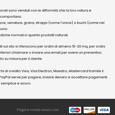
olorati sono venduti con le difformità che la loro natura e
 comportano.
lore, venature, grana, strappi (come l’onice) o buchi (come nel
ssono
stiche normali in quanto prodotti naturali.
ati sul sito si riferiscono per ordini di almeno 15-20 mq, per ordini
nferiori chiamare o inviare una email per avere un preventivo
to su misura per il cliente.
a di credito Visa, Visa Electron, Maestro, Mastercard tramite il
. PayPal serve per pagare, inviare denaro e accettare pagamenti
 semplice e sicuro.
Paga in modo sicuro con