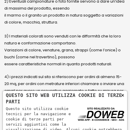
2) Eventuali campionature o foto fornite servono a dare un’idea
di massima del prodotto, essendo
il marmo o il granito un prodotto in natura soggetto a variazioni
di colore, macchia, struttura.
3) I materiali colorati sono venduti con le difformità che la loro
natura e conformazione comportano.
Variazioni di colore, venature, grana, strappi (come l’onice) o
buchi (come nel travertino), possono
essere caratteristiche normali in quanto prodotti naturali.
4) i prezzi indicati sul sito si riferiscono per ordini di almeno 15-
20 mq, per ordini con metrature inferiori chiamare o inviare una
email per avere un preventivo aggiornato e fatto su misura per
×
QUESTO SITO WEB UTILIZZA COOKIE DI TERZE
il cliente.
PARTI
Questo sito utilizza cookie
5) Paga con Carta di credito Visa, Visa Electron, Maestro,
tecnici per la navigazione e
Mastercard tramite il circuito PayPal. PayPal serve per pagare,
cookie di terze parti per
servizi aggiuntivi come la
inviare denaro e accettare pagamenti in modo rapido,
visualizzazione di video. Alcuni cookie potrebbero