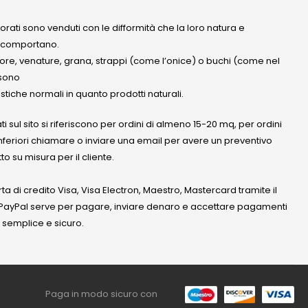
olorati sono venduti con le difformità che la loro natura e
 comportano.
lore, venature, grana, strappi (come l’onice) o buchi (come nel
ssono
stiche normali in quanto prodotti naturali.
ati sul sito si riferiscono per ordini di almeno 15-20 mq, per ordini
nferiori chiamare o inviare una email per avere un preventivo
to su misura per il cliente.
a di credito Visa, Visa Electron, Maestro, Mastercard tramite il
. PayPal serve per pagare, inviare denaro e accettare pagamenti
 semplice e sicuro.
Paga in modo sicuro con