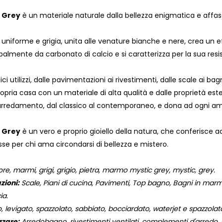
 Grey
è un materiale naturale dalla bellezza enigmatica e affas
e uniforme e grigia, unita alle venature bianche e nere, crea un 
almente da carbonato di calcio e si caratterizza per la sua res
i utilizzi, dalle pavimentazioni ai rivestimenti, dalle scale ai bagni
propria casa con un materiale di alta qualità e dalle proprietà e
 d'arredamento, dal classico al contemporaneo, e dona ad ogni am
 Grey
è un vero e proprio gioiello della natura, che conferisce 
sse per chi ama circondarsi di bellezza e mistero.
e, marmi, grigi, grigio, pietra, marmo mystic grey, mystic, grey.
zioni:
Scale, Piani di cucina, Pavimenti, Top bagno, Bagni in marmo,
ia.
, levigato, spazzolato, sabbiato, bocciardato, waterjet e spazzola
zzare:
Arredobagno, rivestimenti ventilati, complementi d'arredo, og