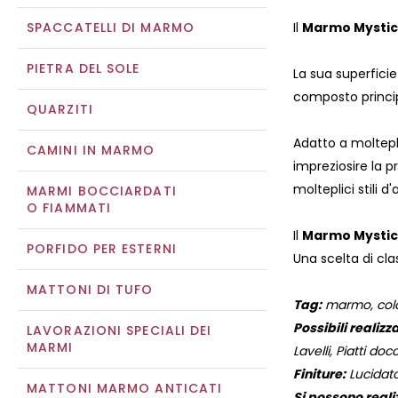
SPACCATELLI DI MARMO
Il
Marmo Mystic
PIETRA DEL SOLE
La sua superfici
composto princip
QUARZITI
Adatto a molteplic
CAMINI IN MARMO
impreziosire la 
molteplici stili
MARMI BOCCIARDATI
O FIAMMATI
Il
Marmo Mystic
PORFIDO PER ESTERNI
Una scelta di cla
MATTONI DI TUFO
Tag:
marmo, color
Possibili realizza
LAVORAZIONI SPECIALI DEI
MARMI
Lavelli, Piatti docc
Finiture:
Lucidato
MATTONI MARMO ANTICATI
Si possono reali