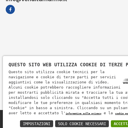
QUESTO SITO WEB UTILIZZA COOKIE DI TERZE 
Questo sito utilizza cookie tecnici per la
navigazione e cookie di terze parti per servizi
aggiuntivi come la visualizzazione di video.
Alcuni cookie potrebbero raccogliere informazioni
per mostrarti pubblicità mirata e tracciare la tua a
installandosi solo cliccando su "Accetta tutti i coo
modificare le tue preferenze in qualsiasi momento tr
"Cookie" in basso a sinistra. Cliccando su un pulsan
aver letto e accettato l'
e la
informativa sulla privacy
cookie po
Zem Marmi P.I. 03463990246
IMPOSTAZIONI
SOLO COOKIE NECESSARI
ACCETT