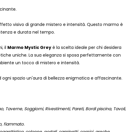
cinante.
effetto visivo di grande mistero e intensità. Questo marmo è
istenza e durata nel tempo.
, il
Marmo Mystic Grey
è la scelta ideale per chi desidera
stetiche uniche. La sua eleganza si sposa perfettamente con
biente un tocco di mistero e intensità.
ad ogni spazio un'aura di bellezza enigmatica e affascinante.
 Taverne, Soggiorni, Rivestimenti, Pareti, Bordi piscina, Tavoli,
to, fiammato.
gettistica, colonne, portali, caminetti, cornici, greche,