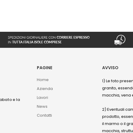
PAGINE
AVVISO
Home
1) Le foto prese
granito, essendo
Azienda
macchia, vena e
Lavori
sabato e la
News
2) Eventuali ca
Contatti
prodotto, esse
il marmo o il gr
macchia, struttu