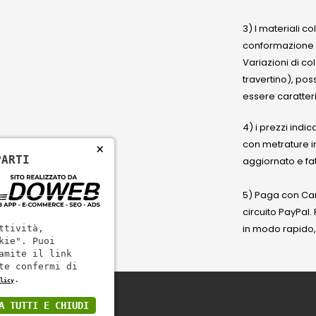
3) I materiali c
conformazione
Variazioni di co
travertino), po
essere caratteri
4) i prezzi indic
con metrature i
×
PARTI
aggiornato e fat
5) Paga con Cart
circuito PayPal
in modo rapido,
ttività,
kie". Puoi
amite il link
te confermi di
.
licy
A TUTTI E CHIUDI