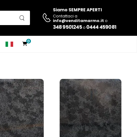
Siamo SEMPRE APERTI
Contattaci a
info@venditamarmo.it
o
348 9501245
0444 459081
o
0