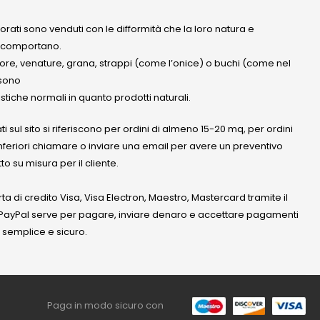
olorati sono venduti con le difformità che la loro natura e
 comportano.
lore, venature, grana, strappi (come l’onice) o buchi (come nel
ssono
stiche normali in quanto prodotti naturali.
ati sul sito si riferiscono per ordini di almeno 15-20 mq, per ordini
nferiori chiamare o inviare una email per avere un preventivo
to su misura per il cliente.
a di credito Visa, Visa Electron, Maestro, Mastercard tramite il
. PayPal serve per pagare, inviare denaro e accettare pagamenti
 semplice e sicuro.
Paga in modo sicuro con