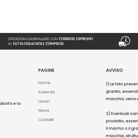
PAGINE
AVVISO
Home
1) Le foto prese
granito, essendo
Azienda
macchia, vena e
Lavori
sabato e la
News
2) Eventuali ca
Contatti
prodotto, esse
il marmo o il gr
macchia, struttu