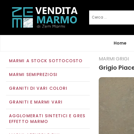
Home
MARMI GRIGI
MARMI A STOCK SOTTOCOSTO
Grigio Piac
MARMI SEMIPREZIOSI
GRANITI DI VARI COLORI
GRANITI E MARMI VARI
AGGLOMERATI SINTETICI E GRES
EFFETTO MARMO