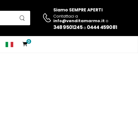
Siamo SEMPRE APERTI
Contattaci a
info@venditamarmo.it
o
348 9501245
0444 459081
o
0