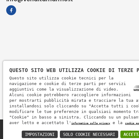
QUESTO SITO WEB UTILIZZA COOKIE DI TERZE 
Questo sito utilizza cookie tecnici per la
navigazione e cookie di terze parti per servizi
aggiuntivi come la visualizzazione di video.
Alcuni cookie potrebbero raccogliere informazioni
per mostrarti pubblicità mirata e tracciare la tua a
installandosi solo cliccando su "Accetta tutti i coo
modificare le tue preferenze in qualsiasi momento tr
"Cookie" in basso a sinistra. Cliccando su un pulsan
aver letto e accettato l'
e la
informativa sulla privacy
cookie po
Zem Marmi P.I. 03463990246
IMPOSTAZIONI
SOLO COOKIE NECESSARI
ACCETT