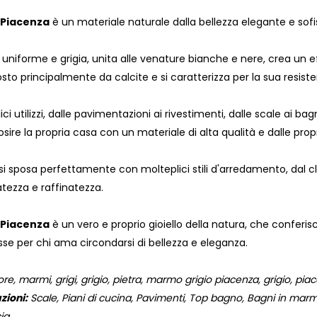
 Piacenza
è un materiale naturale dalla bellezza elegante e sofi
 uniforme e grigia, unita alle venature bianche e nere, crea un 
 principalmente da calcite e si caratterizza per la sua resist
i utilizzi, dalle pavimentazioni ai rivestimenti, dalle scale ai bagni
sire la propria casa con un materiale di alta qualità e dalle pro
si sposa perfettamente con molteplici stili d'arredamento, dal
atezza e raffinatezza.
 Piacenza
è un vero e proprio gioiello della natura, che conferis
sse per chi ama circondarsi di bellezza e eleganza.
e, marmi, grigi, grigio, pietra, marmo grigio piacenza, grigio, pia
zioni:
Scale, Piani di cucina, Pavimenti, Top bagno, Bagni in marmo,
ia.