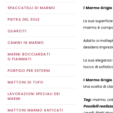
SPACCATELLI DI MARMO
Il
Marmo Grigio
PIETRA DEL SOLE
La sua superficie
marmo è composto
QUARZITI
Adatto a molteplic
CAMINI IN MARMO
desidera imprezio
MARMI BOCCIARDATI
O FIAMMATI
La sua eleganza 
tocco di sofistic
PORFIDO PER ESTERNI
Il
Marmo Grigio
MATTONI DI TUFO
Una scelta di cla
LAVORAZIONI SPECIALI DEI
MARMI
Tag:
marmo, color
Possibili realizza
MATTONI MARMO ANTICATI
Lavelli, Piatti docc