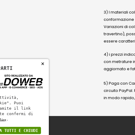
3) I materiali c
conformazione
Variazioni di co
travertino), po
essere caratteri
4) i prezzi indic
con metrature i
×
PARTI
aggiornato e fat
5) Paga con Cart
circuito PayPal
in modo rapido,
ttività,
kie". Puoi
amite il link
te confermi di
.
licy
A TUTTI E CHIUDI