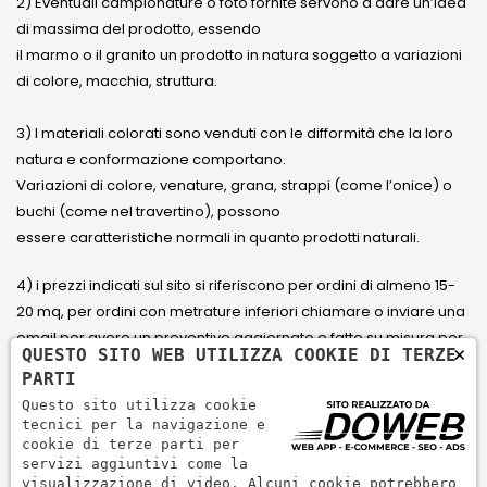
2) Eventuali campionature o foto fornite servono a dare un’idea
di massima del prodotto, essendo
il marmo o il granito un prodotto in natura soggetto a variazioni
di colore, macchia, struttura.
3) I materiali colorati sono venduti con le difformità che la loro
natura e conformazione comportano.
Variazioni di colore, venature, grana, strappi (come l’onice) o
buchi (come nel travertino), possono
essere caratteristiche normali in quanto prodotti naturali.
4) i prezzi indicati sul sito si riferiscono per ordini di almeno 15-
20 mq, per ordini con metrature inferiori chiamare o inviare una
email per avere un preventivo aggiornato e fatto su misura per
×
QUESTO SITO WEB UTILIZZA COOKIE DI TERZE
il cliente.
PARTI
Questo sito utilizza cookie
5) Paga con Carta di credito Visa, Visa Electron, Maestro,
tecnici per la navigazione e
Mastercard tramite il circuito PayPal. PayPal serve per pagare,
cookie di terze parti per
servizi aggiuntivi come la
inviare denaro e accettare pagamenti in modo rapido,
visualizzazione di video. Alcuni cookie potrebbero