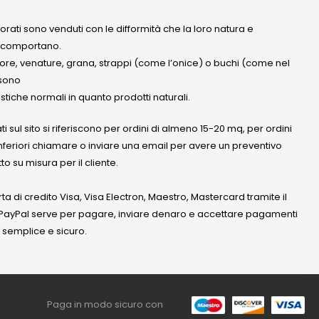
olorati sono venduti con le difformità che la loro natura e
 comportano.
lore, venature, grana, strappi (come l’onice) o buchi (come nel
ssono
stiche normali in quanto prodotti naturali.
ati sul sito si riferiscono per ordini di almeno 15-20 mq, per ordini
nferiori chiamare o inviare una email per avere un preventivo
to su misura per il cliente.
a di credito Visa, Visa Electron, Maestro, Mastercard tramite il
. PayPal serve per pagare, inviare denaro e accettare pagamenti
 semplice e sicuro.
Paga in modo sicuro con