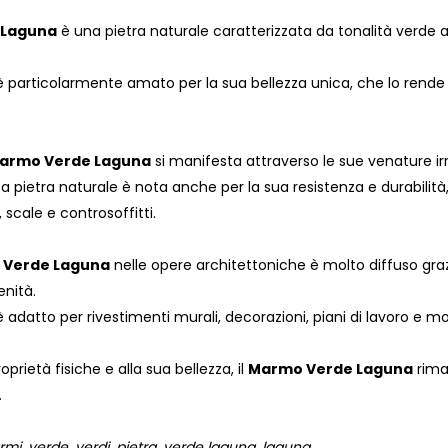
 Laguna
è una pietra naturale caratterizzata da tonalità verde a
articolarmente amato per la sua bellezza unica, che lo rende un
armo Verde Laguna
si manifesta attraverso le sue venature i
a pietra naturale è nota anche per la sua resistenza e durabilità
scale e controsoffitti.
Verde Laguna
nelle opere architettoniche è molto diffuso graz
enità.
datto per rivestimenti murali, decorazioni, piani di lavoro e mol
oprietà fisiche e alla sua bellezza, il
Marmo Verde Laguna
riman
.
, verde, verdi, pietra, verde laguna, laguna.