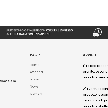
PAGINE
AVVISO
Home
1) Le foto prese
granito, essendo
Azienda
macchia, vena e
Lavori
sabato e la
News
2) Eventuali ca
Contatti
prodotto, esse
il marmo o il gr
macchia, struttu