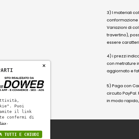
3) I materiali c
conformazione
Variazioni di co
travertino), po
essere caratteri
4) i prezzi indic
con metrature i
×
PARTI
aggiornato e fat
5) Paga con Cart
circuito PayPal
in modo rapido,
ttività,
kie". Puoi
amite il link
te confermi di
.
licy
A TUTTI E CHIUDI