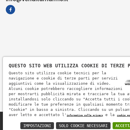
QUESTO SITO WEB UTILIZZA COOKIE DI TERZE 
Questo sito utilizza cookie tecnici per la
navigazione e cookie di terze parti per servizi
aggiuntivi come la visualizzazione di video.
Alcuni cookie potrebbero raccogliere informazioni
per mostrarti pubblicità mirata e tracciare la tua a
installandosi solo cliccando su "Accetta tutti i coo
modificare le tue preferenze in qualsiasi momento tr
"Cookie" in basso a sinistra. Cliccando su un pulsan
aver letto e accettato l'
e la
informativa sulla privacy
cookie po
Zem Marmi P.I. 03463990246
IMPOSTAZIONI
SOLO COOKIE NECESSARI
ACCETT