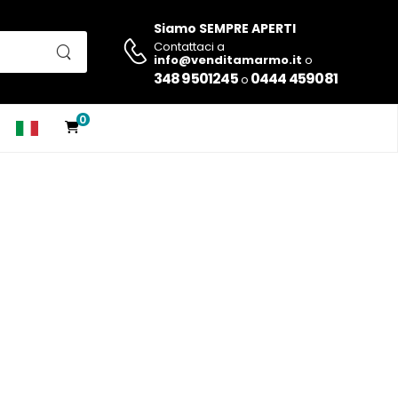
Siamo SEMPRE APERTI
Contattaci a
info@venditamarmo.it
o
348 9501245
0444 459081
o
0