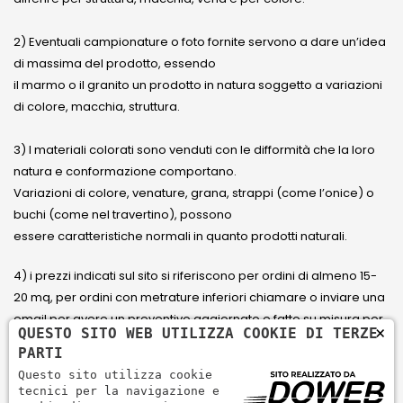
2) Eventuali campionature o foto fornite servono a dare un’idea
di massima del prodotto, essendo
il marmo o il granito un prodotto in natura soggetto a variazioni
di colore, macchia, struttura.
3) I materiali colorati sono venduti con le difformità che la loro
natura e conformazione comportano.
Variazioni di colore, venature, grana, strappi (come l’onice) o
buchi (come nel travertino), possono
essere caratteristiche normali in quanto prodotti naturali.
4) i prezzi indicati sul sito si riferiscono per ordini di almeno 15-
20 mq, per ordini con metrature inferiori chiamare o inviare una
email per avere un preventivo aggiornato e fatto su misura per
×
QUESTO SITO WEB UTILIZZA COOKIE DI TERZE
il cliente.
PARTI
Questo sito utilizza cookie
5) Paga con Carta di credito Visa, Visa Electron, Maestro,
tecnici per la navigazione e