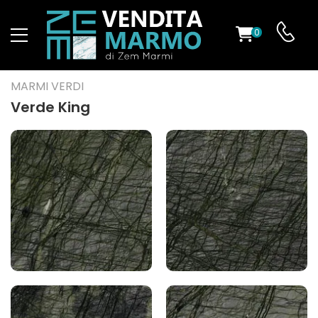
0
O
MARMI VERDI
Verde King
ES