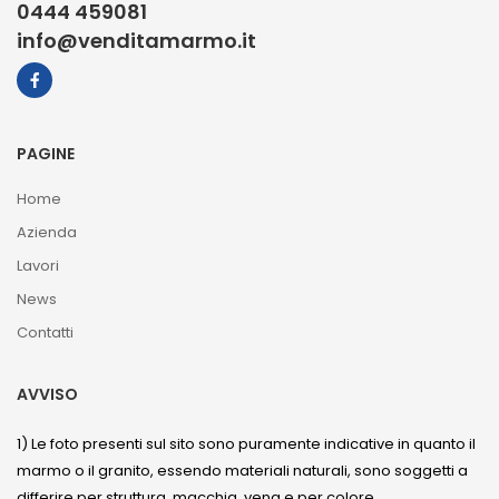
0444 459081
info@venditamarmo.it
PAGINE
Home
Azienda
Lavori
News
Contatti
AVVISO
1) Le foto presenti sul sito sono puramente indicative in quanto il
marmo o il granito, essendo materiali naturali, sono soggetti a
differire per struttura, macchia, vena e per colore.