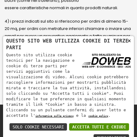
buchi (come nel travertino), possono
essere caratteristiche normali in quanto prodotti naturali.
4) i prezzi indicati sul sito si riferiscono per ordini di almeno 15-
20 mq, per ordini con metrature inferiori chiamare o inviare una
email per avere un preventivo aggiornato e fatto su misura per
×
QUESTO SITO WEB UTILIZZA COOKIE DI TERZE
il cliente.
PARTI
Questo sito utilizza cookie
5) Paga con Carta di credito Visa, Visa Electron, Maestro,
tecnici per la navigazione e
Mastercard tramite il circuito PayPal. PayPal serve per pagare,
cookie di terze parti per
servizi aggiuntivi come la
inviare denaro e accettare pagamenti in modo rapido,
visualizzazione di video. Alcuni cookie potrebbero
semplice e sicuro.
raccogliere informazioni per mostrarti pubblicità
mirata e tracciare la tua attività, installandosi
solo cliccando su "Accetta tutti i cookie". Puoi
modificare le tue preferenze in qualsiasi momento
tramite il link "Cookie" in basso a sinistra.
Cliccando su un pulsante confermi di aver letto e
accettato l'
e la
.
informativa sulla privacy
cookie policy
Zem Marmi P.I. 03463990246
Paga in modo sicuro con
SOLO COOKIE NECESSARI
ACCETTA TUTTI E CHIUDI