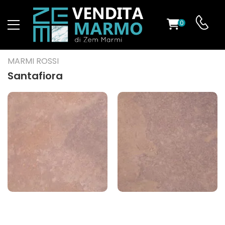
0
O
MARMI ROSSI
Santafiora
ES