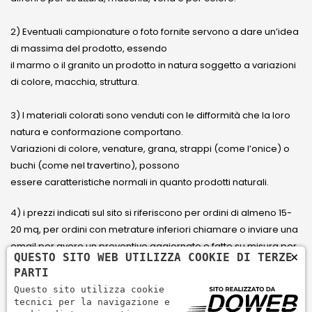
2) Eventuali campionature o foto fornite servono a dare un’idea
di massima del prodotto, essendo
il marmo o il granito un prodotto in natura soggetto a variazioni
di colore, macchia, struttura.
3) I materiali colorati sono venduti con le difformità che la loro
natura e conformazione comportano.
Variazioni di colore, venature, grana, strappi (come l’onice) o
buchi (come nel travertino), possono
essere caratteristiche normali in quanto prodotti naturali.
4) i prezzi indicati sul sito si riferiscono per ordini di almeno 15-
20 mq, per ordini con metrature inferiori chiamare o inviare una
email per avere un preventivo aggiornato e fatto su misura per
×
QUESTO SITO WEB UTILIZZA COOKIE DI TERZE
il cliente.
PARTI
Questo sito utilizza cookie
5) Paga con Carta di credito Visa, Visa Electron, Maestro,
tecnici per la navigazione e