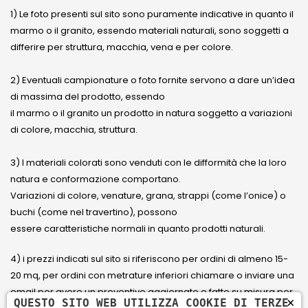
1) Le foto presenti sul sito sono puramente indicative in quanto il
marmo o il granito, essendo materiali naturali, sono soggetti a
differire per struttura, macchia, vena e per colore.
2) Eventuali campionature o foto fornite servono a dare un’idea
di massima del prodotto, essendo
il marmo o il granito un prodotto in natura soggetto a variazioni
di colore, macchia, struttura.
3) I materiali colorati sono venduti con le difformità che la loro
natura e conformazione comportano.
Variazioni di colore, venature, grana, strappi (come l’onice) o
buchi (come nel travertino), possono
essere caratteristiche normali in quanto prodotti naturali.
4) i prezzi indicati sul sito si riferiscono per ordini di almeno 15-
20 mq, per ordini con metrature inferiori chiamare o inviare una
email per avere un preventivo aggiornato e fatto su misura per
×
QUESTO SITO WEB UTILIZZA COOKIE DI TERZE