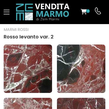
0
O
MARMI ROSSI
Rosso levanto var. 2
ES