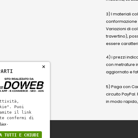
3) I materiali c
conformazione
Variazioni di co
travertino), po
essere caratteri
4) i prezzi indic
con metrature i
×
PARTI
aggiornato e fat
5) Paga con Cart
circuito PayPal
in modo rapido,
ttività,
kie". Puoi
amite il link
te confermi di
.
licy
A TUTTI E CHIUDI