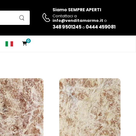
Siamo SEMPRE APERTI
Contattaci a
info@venditamarmo.it
o
348 9501245
0444 459081
o
0