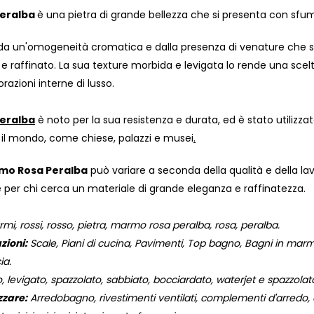
eralba
è una pietra di grande bellezza che si presenta con sfum
 da un'omogeneità cromatica e dalla presenza di venature che si 
e raffinato. La sua texture morbida e levigata lo rende una scelta 
azioni interne di lusso.
eralba
è noto per la sua resistenza e durata, ed è stato utilizza
o il mondo, come chiese, palazzi e musei
.
mo Rosa Peralba
può variare a seconda della qualità e della la
e per chi cerca un materiale di grande eleganza e raffinatezza.
, rossi, rosso, pietra, marmo rosa peralba, rosa, peralba.
zioni:
Scale, Piani di cucina, Pavimenti, Top bagno, Bagni in marmo,
ia.
, levigato, spazzolato, sabbiato, bocciardato, waterjet e spazzola
zzare:
Arredobagno, rivestimenti ventilati, complementi d'arredo, og