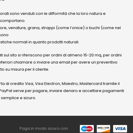
olorati sono venduti con le difformità che la loro natura e
 comportano.
lore, venature, grana, strappi (come l’onice) o buchi (come nel
ssono
stiche normali in quanto prodotti naturali.
ati sul sito si riferiscono per ordini di almeno 15-20 mq, per ordini
nferiori chiamare o inviare una email per avere un preventivo
to su misura per il cliente.
a di credito Visa, Visa Electron, Maestro, Mastercard tramite il
. PayPal serve per pagare, inviare denaro e accettare pagamenti
 semplice e sicuro.
Paga in modo sicuro con