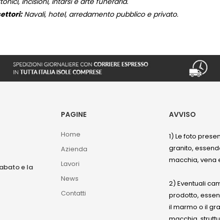
onici, incisioni, intarsi e arte funeraria.
ettori:
Navali, hotel, arredamento pubblico e privato.
PAGINE
AVVISO
Home
1) Le foto prese
granito, essendo
Azienda
macchia, vena e
Lavori
sabato e la
News
2) Eventuali ca
Contatti
prodotto, esse
il marmo o il gr
macchia, struttu