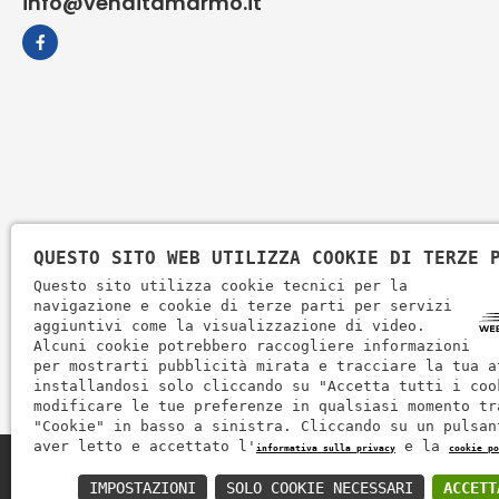
info@venditamarmo.it
QUESTO SITO WEB UTILIZZA COOKIE DI TERZE 
Questo sito utilizza cookie tecnici per la
navigazione e cookie di terze parti per servizi
aggiuntivi come la visualizzazione di video.
Alcuni cookie potrebbero raccogliere informazioni
per mostrarti pubblicità mirata e tracciare la tua a
installandosi solo cliccando su "Accetta tutti i coo
modificare le tue preferenze in qualsiasi momento tr
"Cookie" in basso a sinistra. Cliccando su un pulsan
aver letto e accettato l'
e la
informativa sulla privacy
cookie po
Zem Marmi P.I. 03463990246
IMPOSTAZIONI
SOLO COOKIE NECESSARI
ACCETT