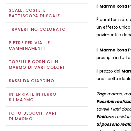
Il
Marmo Rosa P
SCALE, COSTE, E
BATTISCOPA DI SCALE
È caratterizzato
un effetto unico 
TRAVERTINO COLORATO
pavimenti e decor
PIETRE PER VIALI E
CAMMINAMENTI
Il
Marmo Rosa P
prestigio in tutt
TORELLI E CORNICI IN
MARMO DI VARI COLORI
Il prezzo del
Mar
una scelta ideal
SASSI DA GIARDINO
Tag:
marmo, marmi
INFERRIATE IN FERRO
SU MARMO
Possibili realizza
Lavelli, Piatti docc
FOTO BLOCCHI VARI
Finiture:
Lucidato
DI MARMO
Si possono reali