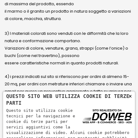
di massima del prodotto, essendo
il marmo o il granito un prodotto in natura soggetto a variazioni
di colore, macchia, struttura.
3) I materiali colorati sono venduti con le difformità che la loro
natura e conformazione comportano.
Variazioni di colore, venature, grana, strappi (come l’onice) o
buchi (come nel travertino), possono
essere caratteristiche normali in quanto prodotti naturali.
4) i prezzi indicati sul sito si riferiscono per ordini di almeno 15-
20 mq, per ordini con metrature inferiori chiamare o inviare una
email per avere un preventivo aggiornato e fatto su misura per
×
QUESTO SITO WEB UTILIZZA COOKIE DI TERZE
il cliente.
PARTI
Questo sito utilizza cookie
5) Paga con Carta di credito Visa, Visa Electron, Maestro,
tecnici per la navigazione e
Mastercard tramite il circuito PayPal. PayPal serve per pagare,
cookie di terze parti per
servizi aggiuntivi come la
inviare denaro e accettare pagamenti in modo rapido,
visualizzazione di video. Alcuni cookie potrebbero
semplice e sicuro.