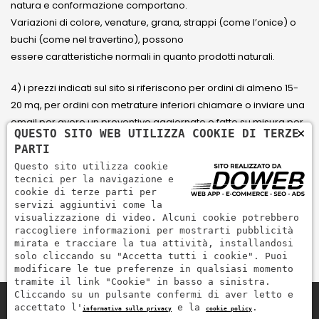
natura e conformazione comportano.
Variazioni di colore, venature, grana, strappi (come l’onice) o
buchi (come nel travertino), possono
essere caratteristiche normali in quanto prodotti naturali.
4) i prezzi indicati sul sito si riferiscono per ordini di almeno 15-
20 mq, per ordini con metrature inferiori chiamare o inviare una
email per avere un preventivo aggiornato e fatto su misura per
×
QUESTO SITO WEB UTILIZZA COOKIE DI TERZE
il cliente.
PARTI
Questo sito utilizza cookie
5) Paga con Carta di credito Visa, Visa Electron, Maestro,
tecnici per la navigazione e
Mastercard tramite il circuito PayPal. PayPal serve per pagare,
cookie di terze parti per
servizi aggiuntivi come la
inviare denaro e accettare pagamenti in modo rapido,
visualizzazione di video. Alcuni cookie potrebbero
semplice e sicuro.
raccogliere informazioni per mostrarti pubblicità
mirata e tracciare la tua attività, installandosi
solo cliccando su "Accetta tutti i cookie". Puoi
modificare le tue preferenze in qualsiasi momento
tramite il link "Cookie" in basso a sinistra.
Cliccando su un pulsante confermi di aver letto e
accettato l'
e la
.
informativa sulla privacy
cookie policy
Zem Marmi P.I. 03463990246