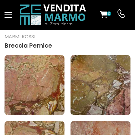
0
O
MARMI ROSSI
Breccia Pernice
ES