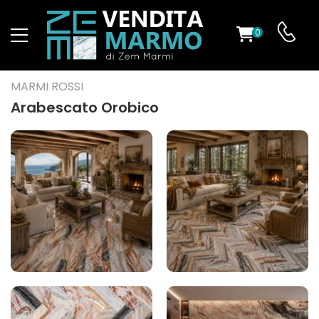
0
O
MARMI ROSSI
Arabescato Orobico
ES