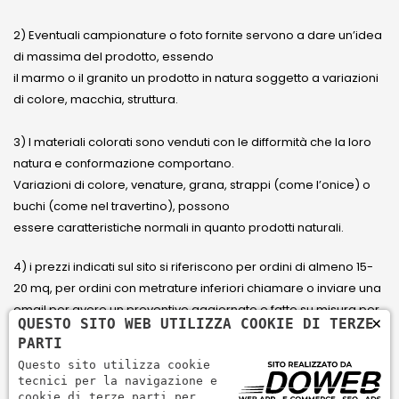
2) Eventuali campionature o foto fornite servono a dare un’idea
di massima del prodotto, essendo
il marmo o il granito un prodotto in natura soggetto a variazioni
di colore, macchia, struttura.
3) I materiali colorati sono venduti con le difformità che la loro
natura e conformazione comportano.
Variazioni di colore, venature, grana, strappi (come l’onice) o
buchi (come nel travertino), possono
essere caratteristiche normali in quanto prodotti naturali.
4) i prezzi indicati sul sito si riferiscono per ordini di almeno 15-
20 mq, per ordini con metrature inferiori chiamare o inviare una
email per avere un preventivo aggiornato e fatto su misura per
×
QUESTO SITO WEB UTILIZZA COOKIE DI TERZE
il cliente.
PARTI
Questo sito utilizza cookie
5) Paga con Carta di credito Visa, Visa Electron, Maestro,
tecnici per la navigazione e
Mastercard tramite il circuito PayPal. PayPal serve per pagare,
cookie di terze parti per