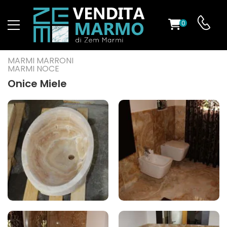
0
O
MARMI MARRONI
MARMI NOCE
Onice Miele
ES