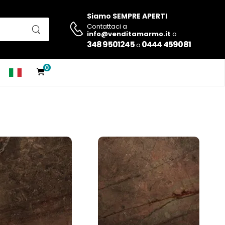
Siamo SEMPRE APERTI
Contattaci a
info@venditamarmo.it
o
348 9501245
0444 459081
o
0