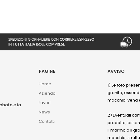
PAGINE
AVVISO
Home
1) Le foto prese
granito, essendo
Azienda
macchia, vena e
Lavori
sabato e la
News
2) Eventuali ca
Contatti
prodotto, esse
il marmo o il gr
macchia, struttu