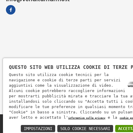
QUESTO SITO WEB UTILIZZA COOKIE DI TERZE 
Questo sito utilizza cookie tecnici per la
navigazione e cookie di terze parti per servizi
aggiuntivi come la visualizzazione di video.
Alcuni cookie potrebbero raccogliere informazioni
per mostrarti pubblicità mirata e tracciare la tua a
installandosi solo cliccando su "Accetta tutti i coo
modificare le tue preferenze in qualsiasi momento tr
"Cookie" in basso a sinistra. Cliccando su un pulsan
aver letto e accettato l'
e la
informativa sulla privacy
cookie po
Zem Marmi P.I. 03463990246
IMPOSTAZIONI
SOLO COOKIE NECESSARI
ACCETT