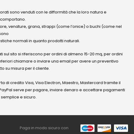
olorati sono venduti con le difformità che la loro natura e
 comportano.
lore, venature, grana, strappi (come l’onice) o buchi (come nel
ssono
stiche normali in quanto prodotti naturali.
ati sul sito si riferiscono per ordini di almeno 15-20 mq, per ordini
nferiori chiamare o inviare una email per avere un preventivo
to su misura per il cliente.
a di credito Visa, Visa Electron, Maestro, Mastercard tramite il
. PayPal serve per pagare, inviare denaro e accettare pagamenti
 semplice e sicuro.
Paga in modo sicuro con