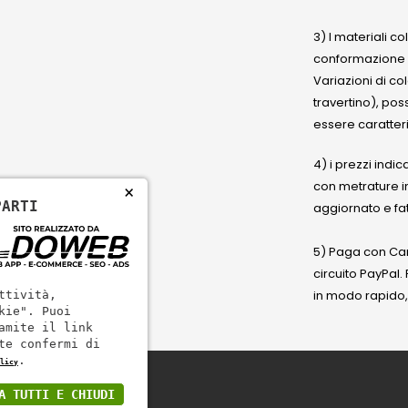
3) I materiali c
conformazione
Variazioni di co
travertino), po
essere caratteri
4) i prezzi indic
con metrature i
×
PARTI
aggiornato e fat
5) Paga con Cart
circuito PayPal
in modo rapido,
ttività,
kie". Puoi
amite il link
te confermi di
.
licy
A TUTTI E CHIUDI