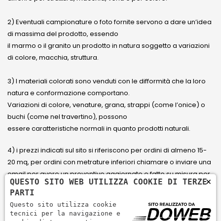
2) Eventuali campionature o foto fornite servono a dare un’idea
di massima del prodotto, essendo
il marmo o il granito un prodotto in natura soggetto a variazioni
di colore, macchia, struttura.
3) I materiali colorati sono venduti con le difformità che la loro
natura e conformazione comportano.
Variazioni di colore, venature, grana, strappi (come l’onice) o
buchi (come nel travertino), possono
essere caratteristiche normali in quanto prodotti naturali.
4) i prezzi indicati sul sito si riferiscono per ordini di almeno 15-
20 mq, per ordini con metrature inferiori chiamare o inviare una
email per avere un preventivo aggiornato e fatto su misura per
×
QUESTO SITO WEB UTILIZZA COOKIE DI TERZE
il cliente.
PARTI
Questo sito utilizza cookie
5) Paga con Carta di credito Visa, Visa Electron, Maestro,
tecnici per la navigazione e