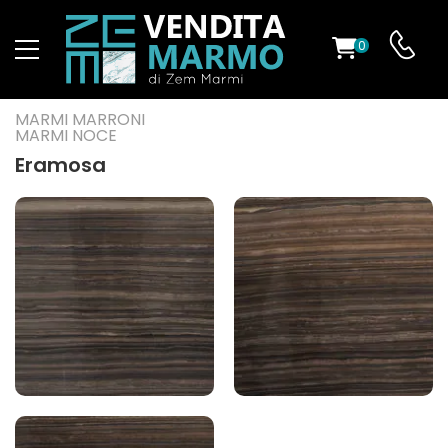
0
O
MARMI MARRONI
MARMI NOCE
Eramosa
ES