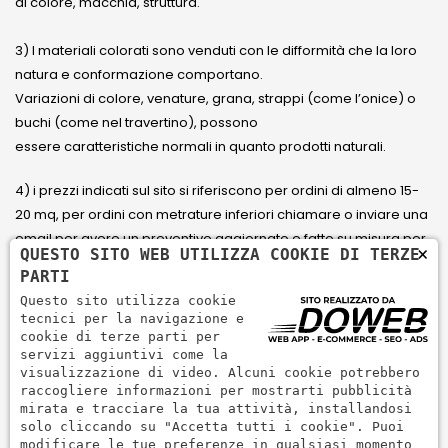
di colore, macchia, struttura.
3) I materiali colorati sono venduti con le difformità che la loro
natura e conformazione comportano.
Variazioni di colore, venature, grana, strappi (come l’onice) o
buchi (come nel travertino), possono
essere caratteristiche normali in quanto prodotti naturali.
4) i prezzi indicati sul sito si riferiscono per ordini di almeno 15-
20 mq, per ordini con metrature inferiori chiamare o inviare una
email per avere un preventivo aggiornato e fatto su misura per
×
QUESTO SITO WEB UTILIZZA COOKIE DI TERZE
il cliente.
PARTI
Questo sito utilizza cookie
5) Paga con Carta di credito Visa, Visa Electron, Maestro,
tecnici per la navigazione e
Mastercard tramite il circuito PayPal. PayPal serve per pagare,
cookie di terze parti per
servizi aggiuntivi come la
inviare denaro e accettare pagamenti in modo rapido,
visualizzazione di video. Alcuni cookie potrebbero
semplice e sicuro.
raccogliere informazioni per mostrarti pubblicità
mirata e tracciare la tua attività, installandosi
solo cliccando su "Accetta tutti i cookie". Puoi
modificare le tue preferenze in qualsiasi momento