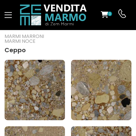
0
O
MARMI MARRONI
MARMI NOCE
Ceppo
ES