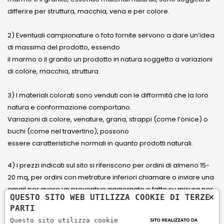
differire per struttura, macchia, vena e per colore.
2) Eventuali campionature o foto fornite servono a dare un’idea
di massima del prodotto, essendo
il marmo o il granito un prodotto in natura soggetto a variazioni
di colore, macchia, struttura.
3) I materiali colorati sono venduti con le difformità che la loro
natura e conformazione comportano.
Variazioni di colore, venature, grana, strappi (come l’onice) o
buchi (come nel travertino), possono
essere caratteristiche normali in quanto prodotti naturali.
4) i prezzi indicati sul sito si riferiscono per ordini di almeno 15-
20 mq, per ordini con metrature inferiori chiamare o inviare una
email per avere un preventivo aggiornato e fatto su misura per
×
QUESTO SITO WEB UTILIZZA COOKIE DI TERZE
il cliente.
PARTI
Questo sito utilizza cookie