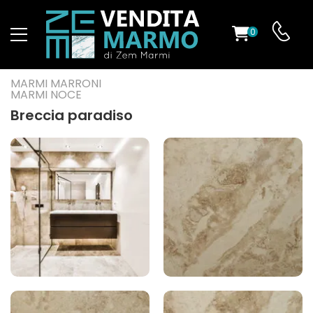
0
O
MARMI MARRONI
MARMI NOCE
Breccia paradiso
ES