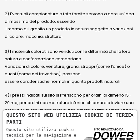
2) Eventuali campionature o foto fornite servono a dare un’idea
di massima del prodotto, essendo
il marmo o il granito un prodotto in natura soggetto a variazioni
di colore, macchia, struttura.
3) I materiali colorati sono venduti con le difformità che la loro
natura e conformazione comportano.
Variazioni di colore, venature, grana, strappi (come l’onice) o
buchi (come nel travertino), possono
essere caratteristiche normali in quanto prodotti naturali.
4) i prezzi indicati sul sito si riferiscono per ordini di almeno 15-
20 mq, per ordini con metrature inferiori chiamare o inviare una
email per avere un preventivo aggiornato e fatto su misura per
×
QUESTO SITO WEB UTILIZZA COOKIE DI TERZE
il cliente.
PARTI
Questo sito utilizza cookie
5) Paga con Carta di credito Visa, Visa Electron, Maestro,
tecnici per la navigazione e