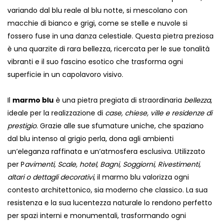
variando dal blu reale al blu notte, si mescolano con
macchie di bianco e grigi, come se stelle e nuvole si
fossero fuse in una danza celestiale. Questa pietra preziosa
è una quarzite di rara bellezza, ricercata per le sue tonalità
vibranti e il suo fascino esotico che trasforma ogni
superficie in un capolavoro visivo.
Il
marmo blu
è una pietra pregiata di straordinaria
bellezza
,
ideale per la realizzazione di
case, chiese, ville e residenze di
prestigio
. Grazie alle sue sfumature uniche, che spaziano
dal blu intenso al grigio perla, dona agli ambienti
un’eleganza raffinata e un’atmosfera esclusiva. Utilizzato
per P
avimenti, Scale, hotel, Bagni, Soggiorni, Rivestimenti,
altari o dettagli decorativi
, il marmo blu valorizza ogni
contesto architettonico, sia moderno che classico. La sua
resistenza e la sua lucentezza naturale lo rendono perfetto
per spazi interni e monumentali, trasformando ogni