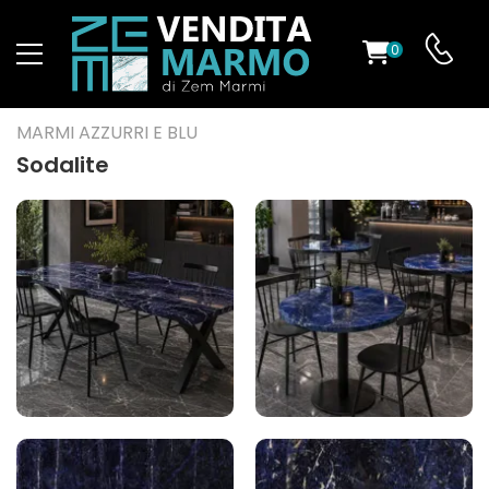
0
O
MARMI AZZURRI E BLU
Sodalite
ES