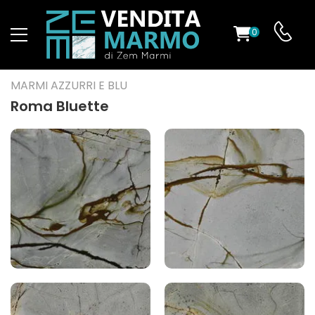
0
O
MARMI AZZURRI E BLU
Roma Bluette
ES