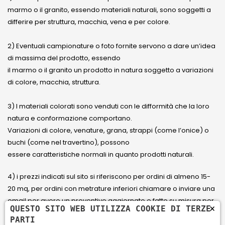
marmo o il granito, essendo materiali naturali, sono soggetti a
differire per struttura, macchia, vena e per colore.
2) Eventuali campionature o foto fornite servono a dare un’idea
di massima del prodotto, essendo
il marmo o il granito un prodotto in natura soggetto a variazioni
di colore, macchia, struttura.
3) I materiali colorati sono venduti con le difformità che la loro
natura e conformazione comportano.
Variazioni di colore, venature, grana, strappi (come l’onice) o
buchi (come nel travertino), possono
essere caratteristiche normali in quanto prodotti naturali.
4) i prezzi indicati sul sito si riferiscono per ordini di almeno 15-
20 mq, per ordini con metrature inferiori chiamare o inviare una
email per avere un preventivo aggiornato e fatto su misura per
×
QUESTO SITO WEB UTILIZZA COOKIE DI TERZE
il cliente.
PARTI