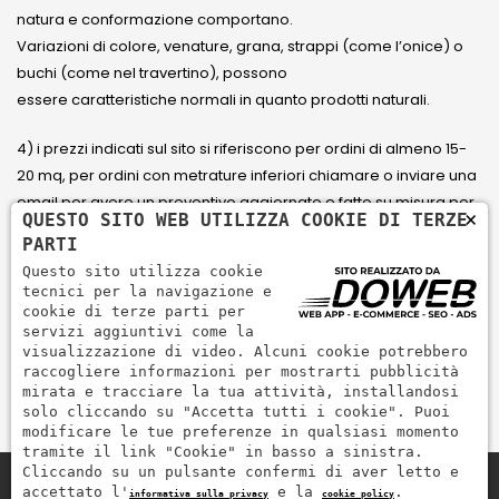
natura e conformazione comportano.
Variazioni di colore, venature, grana, strappi (come l’onice) o
buchi (come nel travertino), possono
essere caratteristiche normali in quanto prodotti naturali.
4) i prezzi indicati sul sito si riferiscono per ordini di almeno 15-
20 mq, per ordini con metrature inferiori chiamare o inviare una
email per avere un preventivo aggiornato e fatto su misura per
×
QUESTO SITO WEB UTILIZZA COOKIE DI TERZE
il cliente.
PARTI
Questo sito utilizza cookie
5) Paga con Carta di credito Visa, Visa Electron, Maestro,
tecnici per la navigazione e
Mastercard tramite il circuito PayPal. PayPal serve per pagare,
cookie di terze parti per
servizi aggiuntivi come la
inviare denaro e accettare pagamenti in modo rapido,
visualizzazione di video. Alcuni cookie potrebbero
semplice e sicuro.
raccogliere informazioni per mostrarti pubblicità
mirata e tracciare la tua attività, installandosi
solo cliccando su "Accetta tutti i cookie". Puoi
modificare le tue preferenze in qualsiasi momento
tramite il link "Cookie" in basso a sinistra.
Cliccando su un pulsante confermi di aver letto e
accettato l'
e la
.
informativa sulla privacy
cookie policy