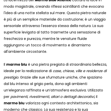
La lucentezza del
Marmo Blue Atlantic
cattura la luce in
modo magistrale, creando riflessi scintillanti che evocano
l'idea di una notte stellata sul mare. Questa pietra naturale
è più di un semplice materiale da costruzione; è un viaggio
sensoriale attraverso l'essenza stessa della natura. La sua
superficie levigata al tatto trasmette una sensazione di
freschezza e purezza, mentre le venature fluide
aggiungono un tocco di movimento e dinamismo
all'ambiente circostante.
Il
marmo blu
è una pietra pregiata di straordinaria bellezza,
ideale per la realizzazione di
case, chiese, ville e residenze di
prestigio
. Grazie alle sue sfumature uniche, che spaziano
dal blu intenso al grigio perla, dona agli ambienti
un’eleganza raffinata e un’atmosfera esclusiva. Utilizzato
per
pavimenti, rivestimenti, altari o dettagli decorativi
, il
marmo blu
valorizza ogni contesto architettonico, sia
moderno che classico. La sua resistenza e la sua