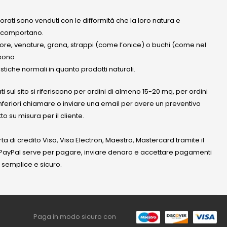
olorati sono venduti con le difformità che la loro natura e
 comportano.
lore, venature, grana, strappi (come l’onice) o buchi (come nel
ssono
stiche normali in quanto prodotti naturali.
ati sul sito si riferiscono per ordini di almeno 15-20 mq, per ordini
nferiori chiamare o inviare una email per avere un preventivo
to su misura per il cliente.
a di credito Visa, Visa Electron, Maestro, Mastercard tramite il
. PayPal serve per pagare, inviare denaro e accettare pagamenti
 semplice e sicuro.
Paga in modo sicuro con