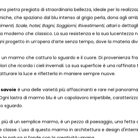
na pietra pregiata di straordinaria bellezza, ideale per la realizza
iche, che spaziano dal blu intenso al grigio perla, dona agli amb
imenti, Scale, hotel, Bagni, Soggiorni, Rivestimenti, altari
o dettagli
sia moderno che classico. La sua resistenza e la sua lucentezza 
i progetto in un’opera d’arte senza tempo, dove la materia dive
 un marmo che cattura lo sguardo e il cuore. Di provenienza fr
ori che ricorda i cieli invernali. La sua superficie è una raffinata t
turare la luce e rifletterla in maniere sempre nuove.
 savoie
è una delle varietà più affascinanti e rare nel panorama
 Ogni lastra di marmo blu è un capolavoro irripetibile, caratter
lo sguardo.
 più di un semplice marmo, è un pezzo di paesaggio, una fetta d
 classe. L'uso di questo marmo in architettura e design d'interni te
e la natura si fonde con la creatività umana.