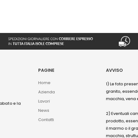
PAGINE
AVVISO
Home
1) Le foto prese
granito, essendo
Azienda
macchia, vena e
Lavori
sabato e la
News
2) Eventuali ca
Contatti
prodotto, esse
il marmo o il gr
macchia, struttu