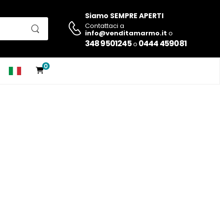
Siamo SEMPRE APERTI
Contattaci a
info@venditamarmo.it
o
348 9501245
0444 459081
o
0