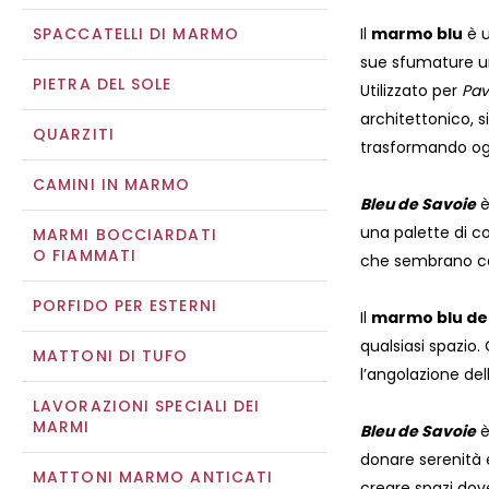
SPACCATELLI DI MARMO
Il
marmo blu
è u
sue sfumature un
PIETRA DEL SOLE
Utilizzato per
Pav
architettonico, 
QUARZITI
trasformando ogn
CAMINI IN MARMO
Bleu
de Savoie
è
una palette di col
MARMI BOCCIARDATI
O FIAMMATI
che sembrano cat
PORFIDO PER ESTERNI
Il
marmo blu de
qualsiasi spazio.
MATTONI DI TUFO
l’angolazione del
LAVORAZIONI SPECIALI DEI
MARMI
Bleu de Savoie
è
donare serenità e
MATTONI MARMO ANTICATI
creare spazi dov