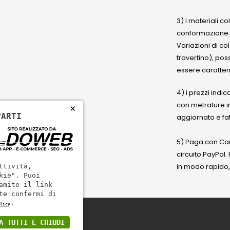
3) I materiali c
conformazione
Variazioni di co
travertino), po
essere caratteri
4) i prezzi indic
con metrature i
×
PARTI
aggiornato e fat
5) Paga con Cart
circuito PayPal
in modo rapido,
ttività,
kie". Puoi
amite il link
te confermi di
.
licy
A TUTTI E CHIUDI