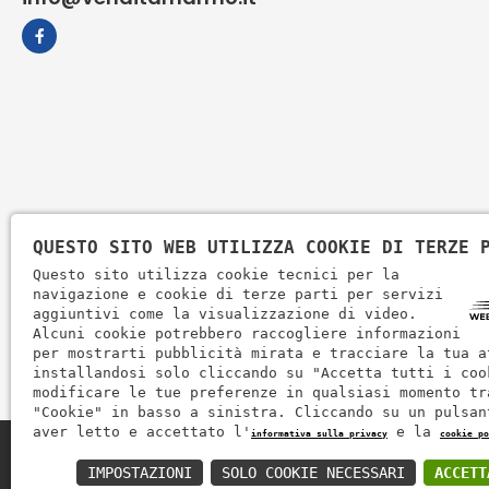
QUESTO SITO WEB UTILIZZA COOKIE DI TERZE 
Questo sito utilizza cookie tecnici per la
navigazione e cookie di terze parti per servizi
aggiuntivi come la visualizzazione di video.
Alcuni cookie potrebbero raccogliere informazioni
per mostrarti pubblicità mirata e tracciare la tua a
installandosi solo cliccando su "Accetta tutti i coo
modificare le tue preferenze in qualsiasi momento tr
"Cookie" in basso a sinistra. Cliccando su un pulsan
aver letto e accettato l'
e la
informativa sulla privacy
cookie po
Zem Marmi P.I. 03463990246
IMPOSTAZIONI
SOLO COOKIE NECESSARI
ACCETT