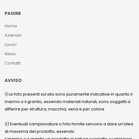
PAGINE
Home
Azienda
Lavori
News
Contatti
AVVISO
1) Le foto presenti sul sito sono puramente indicative in quanto il
marmo o il granito, essendo materiali naturali, sono soggetti a
differire per struttura, macchia, vena e per colore.
2) Eventuali campionature o foto fornite servono a dare un’idea
di massima del prodotto, essendo
il marmo o il granito un prodotto in natura soggetto a variazioni