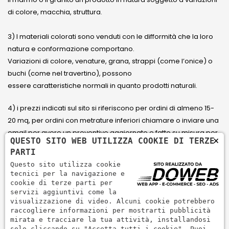
di colore, macchia, struttura.
3) I materiali colorati sono venduti con le difformità che la loro
natura e conformazione comportano.
Variazioni di colore, venature, grana, strappi (come l’onice) o
buchi (come nel travertino), possono
essere caratteristiche normali in quanto prodotti naturali.
4) i prezzi indicati sul sito si riferiscono per ordini di almeno 15-
20 mq, per ordini con metrature inferiori chiamare o inviare una
email per avere un preventivo aggiornato e fatto su misura per
×
QUESTO SITO WEB UTILIZZA COOKIE DI TERZE
il cliente.
PARTI
Questo sito utilizza cookie
5) Paga con Carta di credito Visa, Visa Electron, Maestro,
tecnici per la navigazione e
Mastercard tramite il circuito PayPal. PayPal serve per pagare,
cookie di terze parti per
servizi aggiuntivi come la
inviare denaro e accettare pagamenti in modo rapido,
visualizzazione di video. Alcuni cookie potrebbero
semplice e sicuro.
raccogliere informazioni per mostrarti pubblicità
mirata e tracciare la tua attività, installandosi
solo cliccando su "Accetta tutti i cookie". Puoi