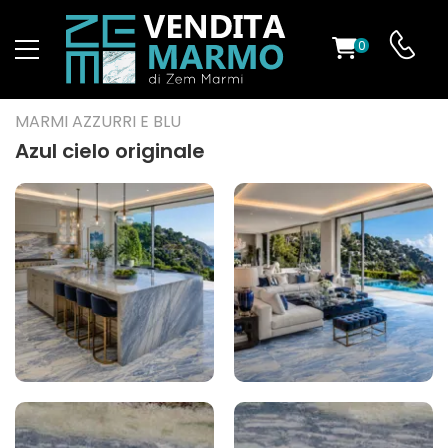
0
O
MARMI AZZURRI E BLU
Azul cielo originale
ES