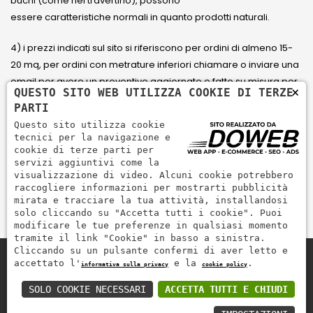
buchi (come nel travertino), possono
essere caratteristiche normali in quanto prodotti naturali.
4) i prezzi indicati sul sito si riferiscono per ordini di almeno 15-
20 mq, per ordini con metrature inferiori chiamare o inviare una
email per avere un preventivo aggiornato e fatto su misura per
×
QUESTO SITO WEB UTILIZZA COOKIE DI TERZE
il cliente.
PARTI
Questo sito utilizza cookie
5) Paga con Carta di credito Visa, Visa Electron, Maestro,
tecnici per la navigazione e
Mastercard tramite il circuito PayPal. PayPal serve per pagare,
cookie di terze parti per
servizi aggiuntivi come la
inviare denaro e accettare pagamenti in modo rapido,
visualizzazione di video. Alcuni cookie potrebbero
semplice e sicuro.
raccogliere informazioni per mostrarti pubblicità
mirata e tracciare la tua attività, installandosi
solo cliccando su "Accetta tutti i cookie". Puoi
modificare le tue preferenze in qualsiasi momento
tramite il link "Cookie" in basso a sinistra.
Cliccando su un pulsante confermi di aver letto e
accettato l'
e la
.
informativa sulla privacy
cookie policy
Zem Marmi P.I. 03463990246
Paga in modo sicuro con
SOLO COOKIE NECESSARI
ACCETTA TUTTI E CHIUDI