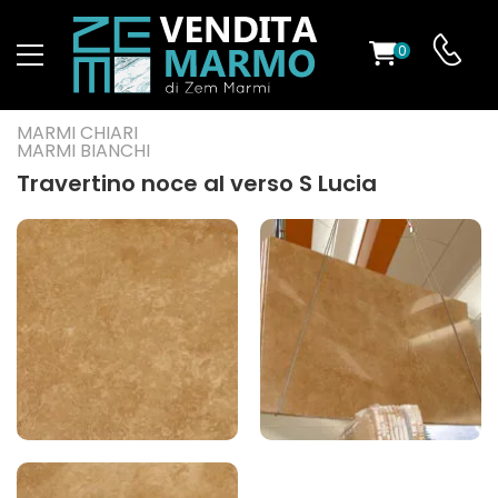
0
O
MARMI CHIARI
MARMI BIANCHI
Travertino noce al verso S Lucia
ES