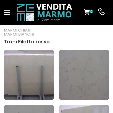
0
O
MARMI CHIARI
MARMI BIANCHI
Trani Filetto rosso
ES