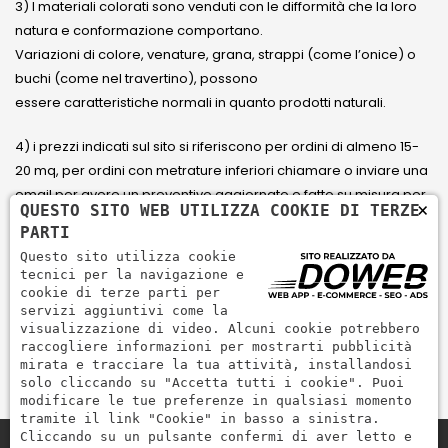
3) I materiali colorati sono venduti con le difformità che la loro
natura e conformazione comportano.
Variazioni di colore, venature, grana, strappi (come l’onice) o
buchi (come nel travertino), possono
essere caratteristiche normali in quanto prodotti naturali.
4) i prezzi indicati sul sito si riferiscono per ordini di almeno 15-
20 mq, per ordini con metrature inferiori chiamare o inviare una
email per avere un preventivo aggiornato e fatto su misura per
×
QUESTO SITO WEB UTILIZZA COOKIE DI TERZE
il cliente.
PARTI
Questo sito utilizza cookie
5) Paga con Carta di credito Visa, Visa Electron, Maestro,
tecnici per la navigazione e
Mastercard tramite il circuito PayPal. PayPal serve per pagare,
cookie di terze parti per
servizi aggiuntivi come la
inviare denaro e accettare pagamenti in modo rapido,
visualizzazione di video. Alcuni cookie potrebbero
semplice e sicuro.
raccogliere informazioni per mostrarti pubblicità
mirata e tracciare la tua attività, installandosi
solo cliccando su "Accetta tutti i cookie". Puoi
modificare le tue preferenze in qualsiasi momento
tramite il link "Cookie" in basso a sinistra.
Cliccando su un pulsante confermi di aver letto e