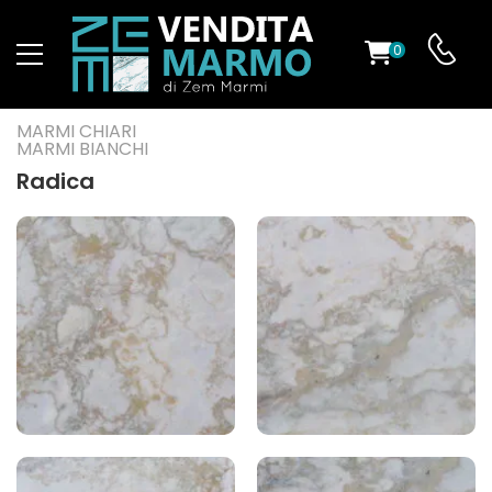
0
O
MARMI CHIARI
MARMI BIANCHI
Radica
ES