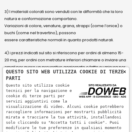
3) I materiali colorati sono venduti con le difformità che la loro
natura e conformazione comportano.
Variazioni di colore, venature, grana, strappi (come l’onice) o
buchi (come nel travertino), possono
essere caratteristiche normali in quanto prodotti naturali.
4) i prezzi indicati sul sito si riferiscono per ordini di almeno 15-
20 mq, per ordini con metrature inferiori chiamare o inviare una
email per avere un preventivo aggiornato e fatto su misura per
×
QUESTO SITO WEB UTILIZZA COOKIE DI TERZE
il cliente.
PARTI
Questo sito utilizza cookie
5) Paga con Carta di credito Visa, Visa Electron, Maestro,
tecnici per la navigazione e
Mastercard tramite il circuito PayPal. PayPal serve per pagare,
cookie di terze parti per
servizi aggiuntivi come la
inviare denaro e accettare pagamenti in modo rapido,
visualizzazione di video. Alcuni cookie potrebbero
semplice e sicuro.
raccogliere informazioni per mostrarti pubblicità
mirata e tracciare la tua attività, installandosi
solo cliccando su "Accetta tutti i cookie". Puoi
modificare le tue preferenze in qualsiasi momento