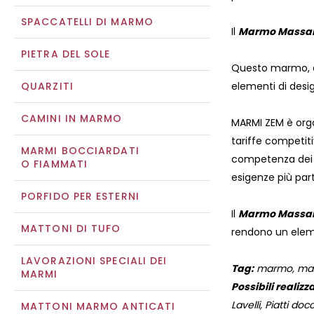
SPACCATELLI DI MARMO
Il
Marmo Massa
PIETRA DEL SOLE
Questo marmo, da
QUARZITI
elementi di desig
CAMINI IN MARMO
MARMI ZEM è orgog
tariffe competiti
MARMI BOCCIARDATI
competenza dei no
O FIAMMATI
esigenze più part
PORFIDO PER ESTERNI
Il
Marmo Massa
MATTONI DI TUFO
rendono un eleme
LAVORAZIONI SPECIALI DEI
Tag:
marmo, marm
MARMI
Possibili realizza
Lavelli, Piatti docc
MATTONI MARMO ANTICATI