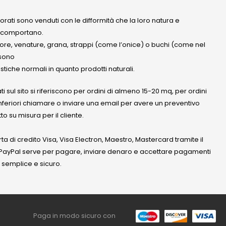
olorati sono venduti con le difformità che la loro natura e
 comportano.
lore, venature, grana, strappi (come l’onice) o buchi (come nel
ssono
stiche normali in quanto prodotti naturali.
ati sul sito si riferiscono per ordini di almeno 15-20 mq, per ordini
nferiori chiamare o inviare una email per avere un preventivo
to su misura per il cliente.
a di credito Visa, Visa Electron, Maestro, Mastercard tramite il
. PayPal serve per pagare, inviare denaro e accettare pagamenti
 semplice e sicuro.
Paga in modo sicuro con