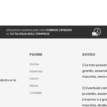
PAGINE
AVVISO
Home
1) Le foto prese
granito, essendo
Azienda
macchia, vena e
Lavori
sabato e la
News
2) Eventuali ca
Contatti
prodotto, esse
il marmo o il gr
macchia, struttu