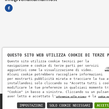
QUESTO SITO WEB UTILIZZA COOKIE DI TERZE 
Questo sito utilizza cookie tecnici per la
navigazione e cookie di terze parti per servizi
aggiuntivi come la visualizzazione di video.
Alcuni cookie potrebbero raccogliere informazioni
per mostrarti pubblicità mirata e tracciare la tua a
installandosi solo cliccando su "Accetta tutti i coo
modificare le tue preferenze in qualsiasi momento tr
"Cookie" in basso a sinistra. Cliccando su un pulsan
aver letto e accettato l'
e la
informativa sulla privacy
cookie po
Zem Marmi P.I. 03463990246
IMPOSTAZIONI
SOLO COOKIE NECESSARI
ACCETT