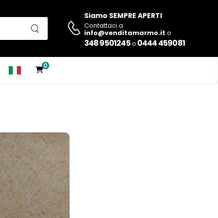
Siamo SEMPRE APERTI
Contattaci a
info@venditamarmo.it
o
348 9501245
0444 459081
o
0