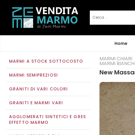
Home
MARMI CHIARI
MARMI A STOCK SOTTOCOSTO
MARMI BIANCH
New Massa
MARMI SEMIPREZIOSI
GRANITI DI VARI COLORI
GRANITI E MARMI VARI
AGGLOMERATI SINTETICI E GRES
EFFETTO MARMO