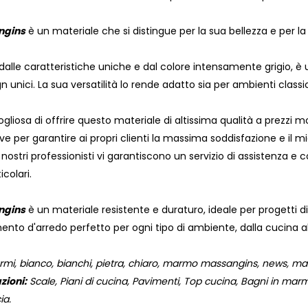
ngins
è un materiale che si distingue per la sua bellezza e per l
lle caratteristiche uniche e dal colore intensamente grigio, è u
n unici. La sua versatilità lo rende adatto sia per ambienti clas
liosa di offrire questo materiale di altissima qualità a prezzi m
ve per garantire ai propri clienti la massima soddisfazione e il mi
stri professionisti vi garantiscono un servizio di assistenza e co
icolari.
ngins
è un materiale resistente e duraturo, ideale per progetti di
nto d'arredo perfetto per ogni tipo di ambiente, dalla cucina al
i, bianco, bianchi, pietra, chiaro, marmo massangins, news, ma
zioni:
Scale, Piani di cucina, Pavimenti, Top cucina, Bagni in marmo,
ia.