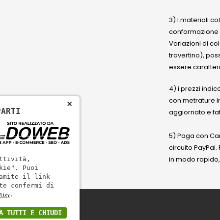
3) I materiali c
conformazione
Variazioni di co
travertino), po
essere caratteri
4) i prezzi indic
con metrature i
×
PARTI
aggiornato e fat
5) Paga con Cart
circuito PayPal
in modo rapido,
ttività,
kie". Puoi
amite il link
te confermi di
.
licy
A TUTTI E CHIUDI