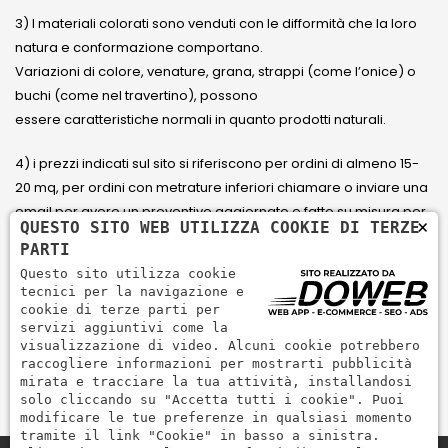
3) I materiali colorati sono venduti con le difformità che la loro
natura e conformazione comportano.
Variazioni di colore, venature, grana, strappi (come l’onice) o
buchi (come nel travertino), possono
essere caratteristiche normali in quanto prodotti naturali.
4) i prezzi indicati sul sito si riferiscono per ordini di almeno 15-
20 mq, per ordini con metrature inferiori chiamare o inviare una
email per avere un preventivo aggiornato e fatto su misura per
×
QUESTO SITO WEB UTILIZZA COOKIE DI TERZE
il cliente.
PARTI
Questo sito utilizza cookie
5) Paga con Carta di credito Visa, Visa Electron, Maestro,
tecnici per la navigazione e
Mastercard tramite il circuito PayPal. PayPal serve per pagare,
cookie di terze parti per
servizi aggiuntivi come la
inviare denaro e accettare pagamenti in modo rapido,
visualizzazione di video. Alcuni cookie potrebbero
semplice e sicuro.
raccogliere informazioni per mostrarti pubblicità
mirata e tracciare la tua attività, installandosi
solo cliccando su "Accetta tutti i cookie". Puoi
modificare le tue preferenze in qualsiasi momento
tramite il link "Cookie" in basso a sinistra.