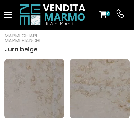
0
O
MARMI CHIARI
MARMI BIANCHI
Jura beige
ES