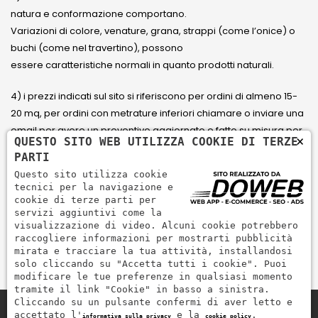
natura e conformazione comportano.
Variazioni di colore, venature, grana, strappi (come l’onice) o
buchi (come nel travertino), possono
essere caratteristiche normali in quanto prodotti naturali.
4) i prezzi indicati sul sito si riferiscono per ordini di almeno 15-
20 mq, per ordini con metrature inferiori chiamare o inviare una
email per avere un preventivo aggiornato e fatto su misura per
×
QUESTO SITO WEB UTILIZZA COOKIE DI TERZE
il cliente.
PARTI
Questo sito utilizza cookie
5) Paga con Carta di credito Visa, Visa Electron, Maestro,
tecnici per la navigazione e
Mastercard tramite il circuito PayPal. PayPal serve per pagare,
cookie di terze parti per
servizi aggiuntivi come la
inviare denaro e accettare pagamenti in modo rapido,
visualizzazione di video. Alcuni cookie potrebbero
semplice e sicuro.
raccogliere informazioni per mostrarti pubblicità
mirata e tracciare la tua attività, installandosi
solo cliccando su "Accetta tutti i cookie". Puoi
modificare le tue preferenze in qualsiasi momento
tramite il link "Cookie" in basso a sinistra.
Cliccando su un pulsante confermi di aver letto e
accettato l'
e la
.
informativa sulla privacy
cookie policy