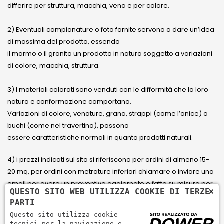
differire per struttura, macchia, vena e per colore.
2) Eventuali campionature o foto fornite servono a dare un’idea
di massima del prodotto, essendo
il marmo o il granito un prodotto in natura soggetto a variazioni
di colore, macchia, struttura.
3) I materiali colorati sono venduti con le difformità che la loro
natura e conformazione comportano.
Variazioni di colore, venature, grana, strappi (come l’onice) o
buchi (come nel travertino), possono
essere caratteristiche normali in quanto prodotti naturali.
4) i prezzi indicati sul sito si riferiscono per ordini di almeno 15-
20 mq, per ordini con metrature inferiori chiamare o inviare una
email per avere un preventivo aggiornato e fatto su misura per
×
QUESTO SITO WEB UTILIZZA COOKIE DI TERZE
il cliente.
PARTI
Questo sito utilizza cookie
5) Paga con Carta di credito Visa, Visa Electron, Maestro,
tecnici per la navigazione e