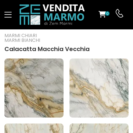
0
O
MARMI CHIARI
MARMI BIANCHI
Calacatta Macchia Vecchia
ES