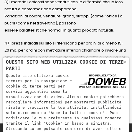
3) I materiali colorati sono venduti con le difformità che la loro
natura e conformazione comportano.
Variazioni di colore, venature, grana, strappi (come l’onice) o
buchi (come nel travertino), possono
essere caratteristiche normali in quanto prodotti naturali.
4) i prezzi indicati sul sito si riferiscono per ordini di almeno 15-
20 mq, per ordini con metrature inferiori chiamare o inviare una
email per avere un preventivo aggiornato e fatto su misura per
×
QUESTO SITO WEB UTILIZZA COOKIE DI TERZE
il cliente.
PARTI
Questo sito utilizza cookie
5) Paga con Carta di credito Visa, Visa Electron, Maestro,
tecnici per la navigazione e
Mastercard tramite il circuito PayPal. PayPal serve per pagare,
cookie di terze parti per
servizi aggiuntivi come la
inviare denaro e accettare pagamenti in modo rapido,
visualizzazione di video. Alcuni cookie potrebbero
semplice e sicuro.
raccogliere informazioni per mostrarti pubblicità
mirata e tracciare la tua attività, installandosi
solo cliccando su "Accetta tutti i cookie". Puoi
modificare le tue preferenze in qualsiasi momento
tramite il link "Cookie" in basso a sinistra.
Cliccando su un pulsante confermi di aver letto e