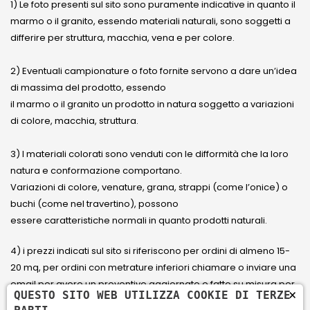
1) Le foto presenti sul sito sono puramente indicative in quanto il
marmo o il granito, essendo materiali naturali, sono soggetti a
differire per struttura, macchia, vena e per colore.
2) Eventuali campionature o foto fornite servono a dare un’idea
di massima del prodotto, essendo
il marmo o il granito un prodotto in natura soggetto a variazioni
di colore, macchia, struttura.
3) I materiali colorati sono venduti con le difformità che la loro
natura e conformazione comportano.
Variazioni di colore, venature, grana, strappi (come l’onice) o
buchi (come nel travertino), possono
essere caratteristiche normali in quanto prodotti naturali.
4) i prezzi indicati sul sito si riferiscono per ordini di almeno 15-
20 mq, per ordini con metrature inferiori chiamare o inviare una
email per avere un preventivo aggiornato e fatto su misura per
×
QUESTO SITO WEB UTILIZZA COOKIE DI TERZE
il cliente.