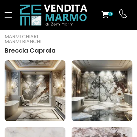
0
O
MARMI CHIARI
MARMI BIANCHI
Breccia Capraia
ES