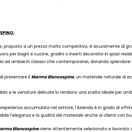
SPINO:
, proposto a un prezzo molto competitivo, è sicuramente di gran
avoro per bagni e cucine, gradini o inserti decorativi in ​​spazi resi
a ad ambienti classici che contemporanei, donando splendore e 
 di presentare il
Marmo Biancospino
, un materiale naturale di e
dido e le venature delicate lo rendono una scelta ideale per amb
 esperienza accumulata nel settore, l'Azienda è in grado di offri
ile l'eleganza e la qualità del materiale anche ai clienti con b
armo Biancospino
viene attentamente selezionato e lavorato c