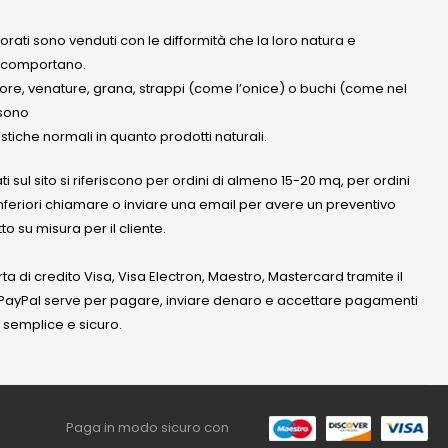
olorati sono venduti con le difformità che la loro natura e
 comportano.
lore, venature, grana, strappi (come l’onice) o buchi (come nel
ssono
stiche normali in quanto prodotti naturali.
ati sul sito si riferiscono per ordini di almeno 15-20 mq, per ordini
nferiori chiamare o inviare una email per avere un preventivo
to su misura per il cliente.
a di credito Visa, Visa Electron, Maestro, Mastercard tramite il
. PayPal serve per pagare, inviare denaro e accettare pagamenti
 semplice e sicuro.
Paga in modo sicuro con