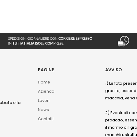
PAGINE
AVVISO
Home
1) Le foto prese
granito, essendo
Azienda
macchia, vena e
Lavori
sabato e la
News
2) Eventuali ca
Contatti
prodotto, esse
il marmo o il gr
macchia, struttu