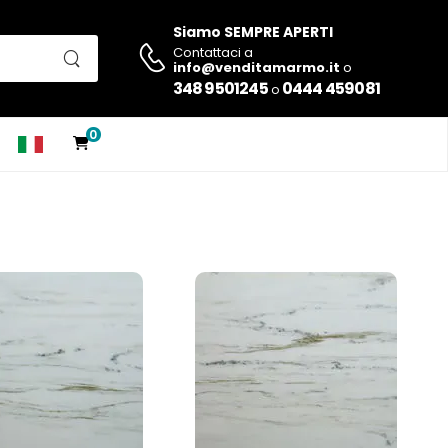
Siamo SEMPRE APERTI
Contattaci a
info@venditamarmo.it
o
348 9501245
0444 459081
o
0