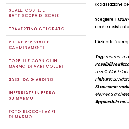
soddisfazione dei 
SCALE, COSTE, E
BATTISCOPA DI SCALE
Scegliere il
Marm
anche resistente
TRAVERTINO COLORATO
L'Azienda è sempr
PIETRE PER VIALI E
CAMMINAMENTI
Tag:
marmo, marmi
TORELLI E CORNICI IN
Possibili realizza
MARMO DI VARI COLORI
Lavelli, Piatti docc
Finiture:
Lucidato
SASSI DA GIARDINO
Si possono reali
INFERRIATE IN FERRO
elementi architett
SU MARMO
Applicabile nei s
FOTO BLOCCHI VARI
DI MARMO