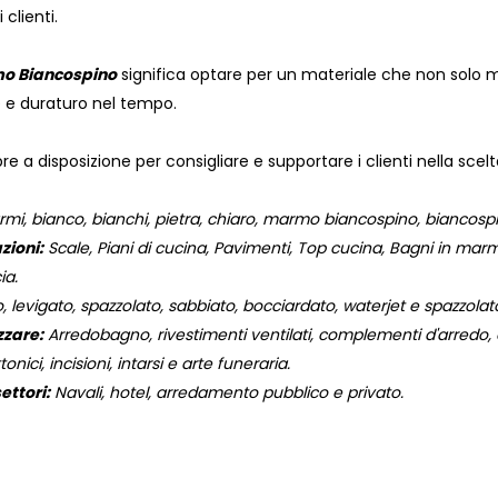
clienti.
o Biancospino
significa optare per un materiale che non solo mi
 e duraturo nel tempo.
e a disposizione per consigliare e supportare i clienti nella sce
, bianco, bianchi, pietra, chiaro, marmo biancospino, biancospi
zioni:
Scale, Piani di cucina, Pavimenti, Top cucina, Bagni in marmo,
ia.
, levigato, spazzolato, sabbiato, bocciardato, waterjet e spazzola
zzare:
Arredobagno, rivestimenti ventilati, complementi d'arredo, og
onici, incisioni, intarsi e arte funeraria.
ettori:
Navali, hotel, arredamento pubblico e privato.