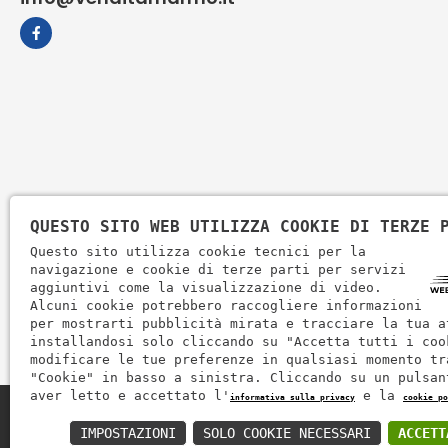
QUESTO SITO WEB UTILIZZA COOKIE DI TERZE 
Questo sito utilizza cookie tecnici per la
navigazione e cookie di terze parti per servizi
aggiuntivi come la visualizzazione di video.
Alcuni cookie potrebbero raccogliere informazioni
per mostrarti pubblicità mirata e tracciare la tua a
installandosi solo cliccando su "Accetta tutti i coo
modificare le tue preferenze in qualsiasi momento tr
"Cookie" in basso a sinistra. Cliccando su un pulsan
aver letto e accettato l'
e la
informativa sulla privacy
cookie po
Zem Marmi P.I. 03463990246
IMPOSTAZIONI
SOLO COOKIE NECESSARI
ACCETT