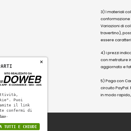
3) I materiali c
conformazione
Variazioni di co
travertino), po
essere caratteri
4) i prezzi indic
con metrature i
×
PARTI
aggiornato e fat
5) Paga con Cart
circuito PayPal
in modo rapido,
ttività,
kie". Puoi
amite il link
te confermi di
.
licy
A TUTTI E CHIUDI